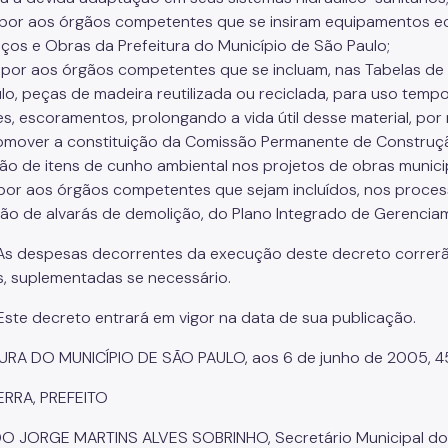
opor aos órgãos competentes que se insiram equipamentos e
iços e Obras da Prefeitura do Município de São Paulo;
ropor aos órgãos competentes que se incluam, nas Tabelas de 
lo, peças de madeira reutilizada ou reciclada, para uso temp
s, escoramentos, prolongando a vida útil desse material, po
promover a constituição da Comissão Permanente de Construção
ção de itens de cunho ambiental nos projetos de obras munici
opor aos órgãos competentes que sejam incluídos, nos proce
ão de alvarás de demolição, do Plano Integrado de Gerenciam
. As despesas decorrentes da execução deste decreto corre
s, suplementadas se necessário.
. Este decreto entrará em vigor na data de sua publicação.
URA DO MUNICÍPIO DE SÃO PAULO, aos 6 de junho de 2005, 4
ERRA, PREFEITO
 JORGE MARTINS ALVES SOBRINHO, Secretário Municipal do