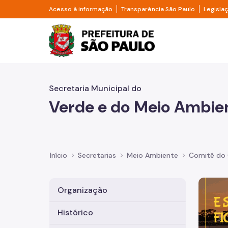
Pular para o Conteúdo principal
Divisor de acesso à informação
Divisor d
Acesso à informação
Transparência São Paulo
Legisla
Prefeitura de São Pa
Secretaria Municipal do
Verde e do Meio Ambie
Início
Secretarias
Meio Ambiente
Comitê do 
Imagem 
Organização
Histórico