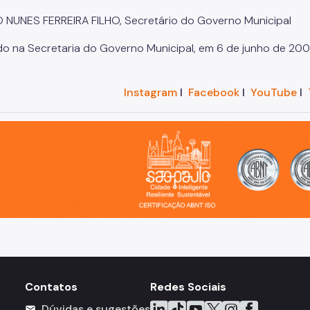
 NUNES FERREIRA FILHO, Secretário do Governo Municipal
do na Secretaria do Governo Municipal, em 6 de junho de 200
Instagram
I
Facebook
I
YouTube
I
o, cidade inteligente, resiliente e sustentável
Contatos
Redes Sociais
Icone do LinkedIn
Icone do TikTok
Icone do YouTube
Icone do X
Icone do Instagra
Icone do Face
Dúvidas e sugestões
mail