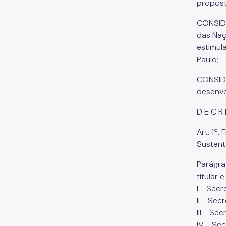
propost
CONSIDE
das Naç
estimul
Paulo;
CONSIDE
desenvo
D E C R 
Art. 1º
Sustent
Parágra
titular 
I - Sec
II - Sec
III - Se
IV - Sec