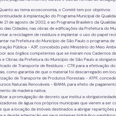
. Quanto ao tema ecoeconomia, o Comitê tem por objetivos:
 continuidade à implantação do Programa Municipal de Qualida
 de 21 de agosto de 2002, e ao Programa Brasileiro da Qualid
rio das Cidades, nas obras de edificações da Prefeitura do Mu
mentar a reciclagem de resíduos e implantar o uso do papel rec
mplantar na Prefeitura do Município de São Paulo o programa d
tração Pública - A3P, concebido pelo Ministério do Meio Ambi
opor aos órgãos competentes que se insiram nos Cadernos de
s e Obras da Prefeitura do Município de São Paulo a obrigat
ificado de Transporte de Resíduos - CTR para a efetivação d
ais, como garantia de que o material foi descarregado em loca
rização de Transporte de Produtos Florestais - ATPF, concedid
ursos Naturais Renováveis - IBAMA, para efeito de pagament
mento de madeira nativa;
bilizar a promulgação de decreto que institui a obrigatorieda
zadores de água nos próprios municipais que vierem a ser c
 que a locação de imóveis destinados a abrigar repartições
a a devida adaptação em seus sistemas hidráulico-sanitários