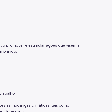
tivo promover e estimular ações que visem a
emplando:
;
trabalho;
entes às mudanças climáticas, tais como
ção do assunto.