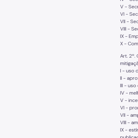
V - Sec
VI - Se
VII - Se
VIII - S
IX - Em
X - Com
Art. 2º
mitigaç
I - uso 
II - ap
III - us
IV - mel
V - inc
VI - pr
VII - a
VIII - a
IX - est
publica