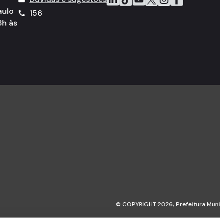
aulo
156
call
8h às
© COPYRIGHT 2026,
Prefeitura Mun