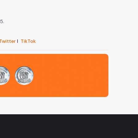
5.
Twitter
I
TikTok
m
book