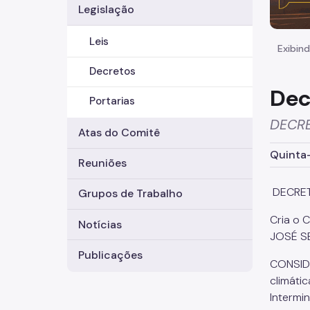
Legislação
Leis
Exibind
Decretos
Dec
Portarias
DECRE
Atas do Comitê
Quinta-
Reuniões
DECRET
Grupos de Trabalho
Cria o 
Notícias
JOSÉ SE
Publicações
CONSIDE
climáti
Intermi