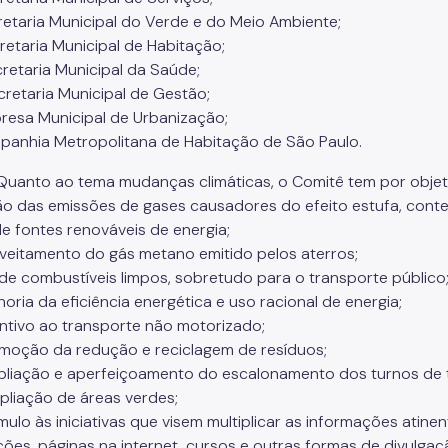
retaria Municipal do Verde e do Meio Ambiente;
cretaria Municipal de Habitação;
cretaria Municipal da Saúde;
ecretaria Municipal de Gestão;
presa Municipal de Urbanização;
panhia Metropolitana de Habitação de São Paulo.
. Quanto ao tema mudanças climáticas, o Comitê tem por obje
ão das emissões de gases causadores do efeito estufa, cont
de fontes renováveis de energia;
roveitamento do gás metano emitido pelos aterros;
o de combustíveis limpos, sobretudo para o transporte público
horia da eficiência energética e uso racional de energia;
entivo ao transporte não motorizado;
omoção da redução e reciclagem de resíduos;
mpliação e aperfeiçoamento do escalonamento dos turnos de 
mpliação de áreas verdes;
ímulo às iniciativas que visem multiplicar as informações atin
ções, páginas na internet, cursos e outras formas de divulga