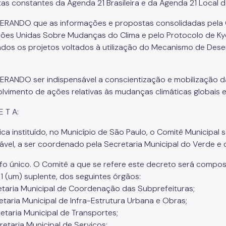
as constantes da Agenda 21 Brasileira e da Agenda 21 Local d
RANDO que as informações e propostas consolidadas pela
ões Unidas Sobre Mudanças do Clima e pelo Protocolo de Ky
ados os projetos voltados à utilização do Mecanismo de Des
RANDO ser indispensável a conscientização e mobilização da
lvimento de ações relativas às mudanças climáticas globais 
E T A:
. Fica instituído, no Município de São Paulo, o Comitê Munici
ável, a ser coordenado pela Secretaria Municipal do Verde e
fo único. O Comitê a que se refere este decreto será compost
e 1 (um) suplente, dos seguintes órgãos:
retaria Municipal de Coordenação das Subprefeituras;
retaria Municipal de Infra-Estrutura Urbana e Obras;
cretaria Municipal de Transportes;
retaria Municipal de Serviços;