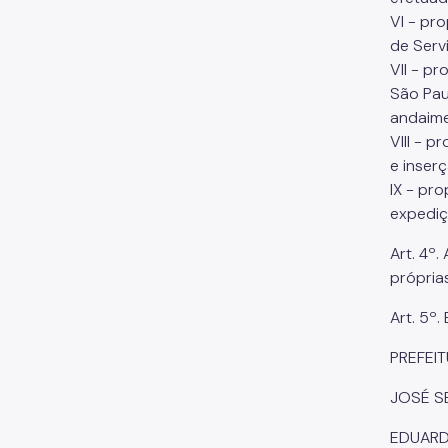
VI - pr
de Serv
VII - p
São Pau
andaime
VIII - 
e inser
IX - pr
expediç
Art. 4º
própria
Art. 5º
PREFEIT
JOSÉ S
EDUARDO