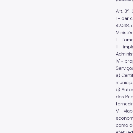
Art. 3º
I - dar
42.318,
Ministé
II - fo
III - i
Adminis
IV - pr
Serviço
a) Cert
municip
b) Auto
dos Rec
forneci
V - via
economi
como de
efetuad