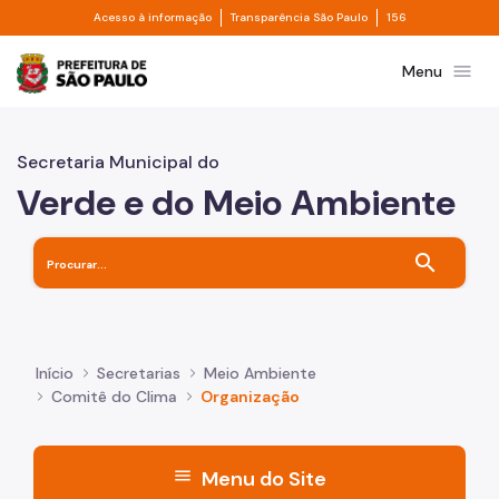
Divisor de acesso à informação
Divisor de transpa
Pular para o Conteúdo principal
Acesso à informação
Transparência São Paulo
156
Prefeitura de São Paulo
menu
Menu
Secretaria Municipal do
Verde e do Meio Ambiente
search
Início
Secretarias
Meio Ambiente
Comitê do Clima
Organização
menu
Menu do Site