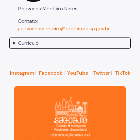
Geovanna Monteiro Neres
Contato:
geovannamonteiro@prefeitura.sp.gov.br
Currículo
Instagram
I
Facebook
I
YouTube
I
Twitter
I
TikTok
São Paulo, cidade inteligente, resiliente e sustentáve