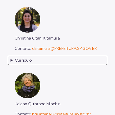
Christina Otani Kitamura
Contato:
ckitamura@PREFEITURA.SP.GOV.BR
Currículo
Helena Quintana Minchin
Contato:
hquintana@prefeitura.sp.gov.br