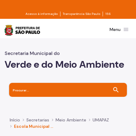
Pular para o Conteúdo principal
Divisor de acesso à informação
Divisor de transpa
Acesso à informação
Transparência São Paulo
156
Prefeitura de São Paulo
menu
Menu
Secretaria Municipal do
Verde e do Meio Ambiente
search
Início
Secretarias
Meio Ambiente
UMAPAZ
Escola Municipal de Jardinagem