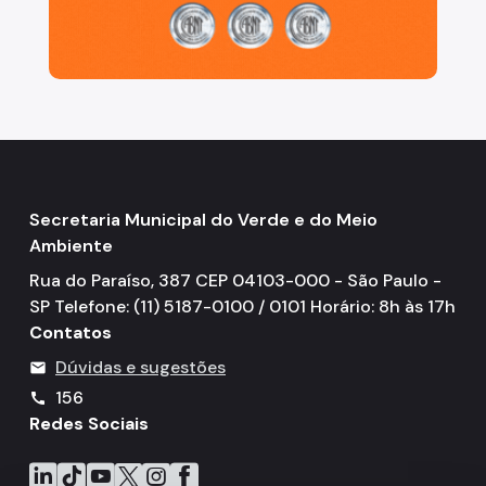
Secretaria Municipal do Verde e do Meio
Ambiente
Rua do Paraíso, 387 CEP 04103-000 - São Paulo -
SP Telefone: (11) 5187-0100 / 0101 Horário: 8h às 17h
Contatos
Dúvidas e sugestões
mail
156
call
Redes Sociais
Icone do LinkedIn
Icone do TikTok
Icone do YouTube
Icone do X
Icone do Instagram
Icone do Facebook