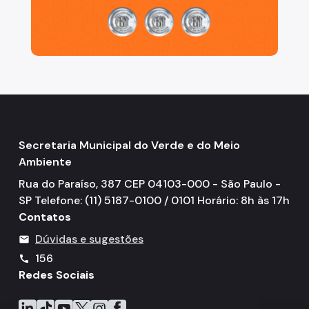
Secretaria Municipal do Verde e do Meio
Ambiente
Rua do Paraíso, 387 CEP 04103-000 - São Paulo -
SP Telefone: (11) 5187-0100 / 0101 Horário: 8h às 17h
Contatos
Dúvidas e sugestões
mail
156
call
Redes Sociais
Icone do LinkedIn
Icone do TikTok
Icone do YouTube
Icone do X
Icone do Instagram
Icone do Facebook