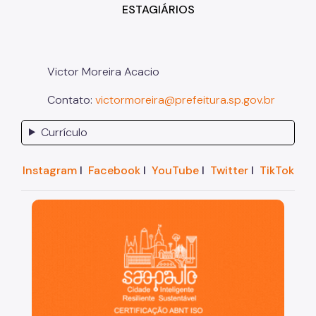
ESTAGIÁRIOS
Victor Moreira Acacio
Contato:
victormoreira@prefeitura.sp.gov.br
Currículo
Instagram
I
Facebook
I
YouTube
I
Twitter
I
TikTok
São Paulo, cidade inteligente, resiliente e sustentáve