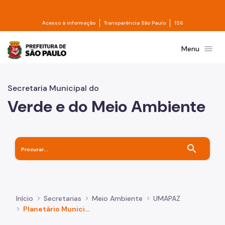
Pular para o Conteúdo principal
Divisor de acesso à informação
Divisor de transpa
Acesso à informação
Transparência São Paulo
156
Prefeitura de São Paulo
menu
Menu
Secretaria Municipal do
Verde e do Meio Ambiente
search
Início
Secretarias
Meio Ambiente
UMAPAZ
Planetário Municipal Prof. Acácio Riberi