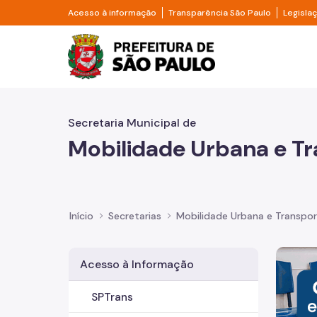
Pular para o Conteúdo principal
Divisor de acesso à informação
Divisor d
Acesso à informação
Transparência São Paulo
Legisla
Prefeitura de São Pa
Secretaria Municipal de
Mobilidade Urbana e T
Início
Secretarias
Mobilidade Urbana e Transpo
Imagem 
Acesso à Informação
SPTrans