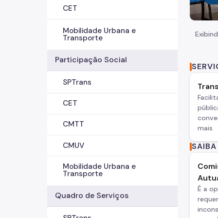
CET
Mobilidade Urbana e
Exibind
Transporte
Participação Social
SERV
SPTrans
Trans
Facili
CET
públic
conven
CMTT
mais
CMUV
SAIBA
Comi
Mobilidade Urbana e
Transporte
Autu
É a o
Quadro de Serviços
reque
incons
SPTrans