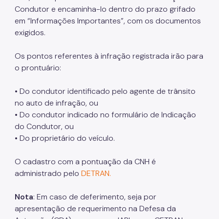
Isenção de Rodízio
Condutor e encaminha-lo dentro do prazo grifado
em “Informações Importantes”, com os documentos
Transporte de Carga
exigidos.
Transporte de Fretamento
Os pontos referentes à infração registrada irão para
Transporte de Produtos Perigosos
o prontuário:
Vias Públicas (Eventos, Obras)
• Do condutor identificado pelo agente de trânsito
Serviços
no auto de infração, ou
• Do condutor indicado no formulário de Indicação
Atende+
do Condutor, ou
Bilhete Único
• Do proprietário do veículo.
Itinerários do Ônibus
O cadastro com a pontuação da CNH é
DAMSP - Departamento de Transportes Públicos
administrado pelo
DETRAN.
(DTP)
Nota
: Em caso de deferimento, seja por
Formulários DTP
apresentação de requerimento na Defesa da
Certidão de Diretrizes