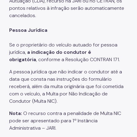
Autuação (CDA), recurso na JARI ou no CETRAN, os
pontos relativos à infração serão automaticamente
Licitações
cancelados.
Informações Úteis
Pessoa Jurídica
Notificações e Multas
Se o proprietário do veículo autuado for pessoa
Acompanhe seu processo
jurídica,
a indicação do condutor é
Como se defender
obrigatória
,
conforme a Resolução CONTRAN 171.
Indicação de condutor
A pessoa jurídica que não indicar o condutor até a
data que consta nas instruções do formulário
Trocar Notificação por Advertência
receberá, além da multa originária que foi cometida
Notas de Coleta de Postagem de Notificações
com o veículo, a Multa por Não Indicação de
Condutor (Multa NIC).
FMDT
Nota:
O recurso contra a penalidade de Multa NIC
Saiba como é
pode ser apresentado para 1ª Instância
Administrativa – JARI.
Carga Frete