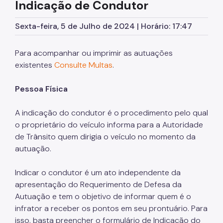
Indicação de Condutor
Quadro de Serviços
Sexta-feira, 5 de Julho de 2024 | Horário: 17:47
SPTrans
CET
Para acompanhar ou imprimir as autuações
existentes
Consulte Multas
.
Mobilidade Urbana e Transporte
Pessoa Física
Acesso à Proteção de Dados Pessoais
Autorizações Especiais
A indicação do condutor é o procedimento pelo qual
o proprietário do veículo informa para a Autoridade
Cartão Estacionamento (Idoso)
de Trânsito quem dirigia o veículo no momento da
autuação.
Cartão de Estacionamento (DeFis)
Cadastro de Caminhões
Indicar o condutor é um ato independente da
apresentação do Requerimento de Defesa da
Carga a Frete
Autuação e tem o objetivo de informar quem é o
Cargas Superdimensionadas
infrator a receber os pontos em seu prontuário. Para
isso, basta preencher o formulário de Indicação do