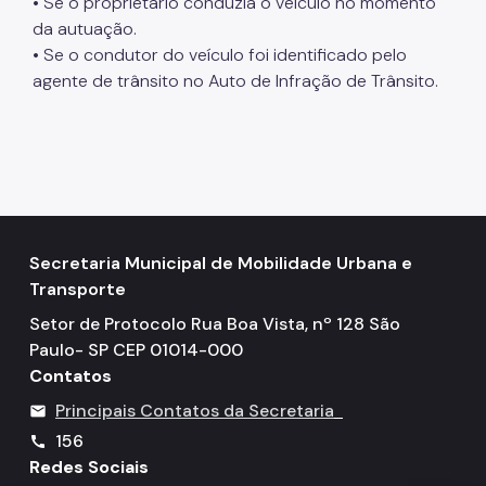
• Se o proprietário conduzia o veículo no momento
da autuação.
• Se o condutor do veículo foi identificado pelo
agente de trânsito no Auto de Infração de Trânsito.
Secretaria Municipal de Mobilidade Urbana e
Transporte
Setor de Protocolo Rua Boa Vista, nº 128 São
Paulo- SP CEP 01014-000
Contatos
Principais Contatos da Secretaria
mail
156
call
Redes Sociais