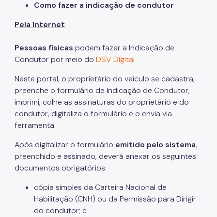
Como fazer a indicação de condutor
Defesa da Autuação (CDA)
Pela Internet
Fretamento
Junta Administrativa (JARI)
Pessoas físicas
podem fazer a Indicação de
Condutor por meio do
DSV Digital
Motofrete
Neste portal, o proprietário do veículo se cadastra,
Táxi
preenche o formulário de Indicação de Condutor,
Transporte Escolar Privado
imprimi, colhe as assinaturas do proprietário e do
condutor, digitaliza o formulário e o envia via
Transporte Escolar Gratuito - TEG
ferramenta.
Transporte de passageiros por motocicleta
Após digitalizar o formulário
emitido pelo sistema
,
COMFROTA-SP
preenchido e assinado, deverá anexar os seguintes
documentos obrigatórios:
SEMTRA
cópia simples da Carteira Nacional de
Como se defender
Habilitação (CNH) ou da Permissão para Dirigir
do condutor; e
Seu veículo foi guinchado