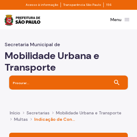
Divisor de acesso à informação
Divisor de transpa
Pular para o Conteúdo principal
Acesso à informação
Transparência São Paulo
156
Prefeitura de São Paulo
menu
Menu
Secretaria Municipal de
Mobilidade Urbana e
Transporte
search
Início
Secretarias
Mobilidade Urbana e Transporte
Multas
Indicação de Condutor