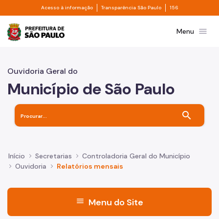
Divisor de acesso à informação
Divisor de transpa
Pular para o Conteúdo principal
Acesso à informação
Transparência São Paulo
156
Prefeitura de São Paulo
menu
Menu
Ouvidoria Geral do
Município de São Paulo
search
Início
Secretarias
Controladoria Geral do Município
Ouvidoria
Relatórios mensais
menu
Menu do Site