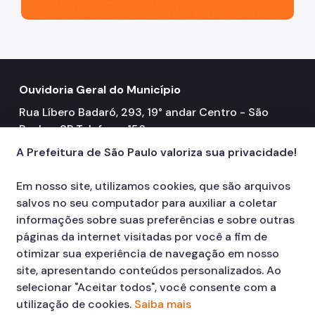
Ouvidoria Geral do Município
Rua Líbero Badaró, 293, 19° andar Centro - São
Paulo - SP Telefone: 156
Contatos
A Prefeitura de São Paulo valoriza sua privacidade!
Atendimento eletrônico
mail
Em nosso site, utilizamos cookies, que são arquivos
156
call
salvos no seu computador para auxiliar a coletar
informações sobre suas preferências e sobre outras
páginas da internet visitadas por você a fim de
otimizar sua experiência de navegação em nosso
site, apresentando conteúdos personalizados. Ao
selecionar "Aceitar todos", você consente com a
utilização de cookies.
Saiba mais