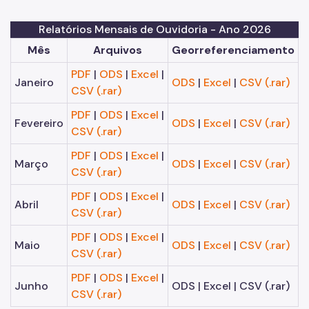
Programa de Acreditação, Integridade e Qualidade da
Relatórios Mensais de Ouvidoria - Ano 2026
Rede de Ouvidorias SUS
Mês
Arquivos
Georreferenciamento
Marco Legal, Contexto de Criação e Instâncias
Estruturantes
PDF
|
ODS
|
Excel
|
Janeiro
ODS
|
Excel
|
CSV (.rar)
CSV (.rar)
Processo de Acreditação
PDF
|
ODS
|
Excel
|
Fevereiro
ODS
|
Excel
|
CSV (.rar)
Edital de Seleção Simplificada nº 01/2026 para o Comitê
CSV (.rar)
Consultivo
PDF
|
ODS
|
Excel
|
Rede INFO
Março
ODS
|
Excel
|
CSV (.rar)
CSV (.rar)
PDF
|
ODS
|
Excel
|
Abril
ODS
|
Excel
|
CSV (.rar)
CSV (.rar)
PDF
|
ODS
|
Excel
|
Maio
ODS
|
Excel
|
CSV (.rar)
CSV (.rar)
PDF
|
ODS
|
Excel
|
Junho
ODS | Excel | CSV (.rar)
CSV (.rar)