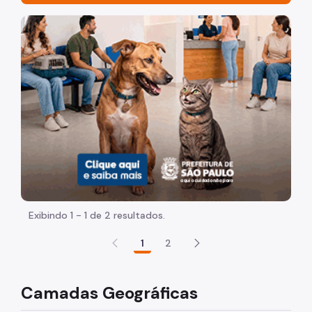
Organização
Imagem de um cachorro caramelo e uma gata rajada, ol
Estabelecimentos e Serviços de Saúde
Geoprocessamento e Informações socioambientais
Informações Assistenciais
Inquérito de Saúde
Mapoteca
Mortalidade
Nascidos Vivos
Exibindo 1 - 1 de 2 resultados.
Publicações
1
2
Registro de Câncer
Camadas Geográficas