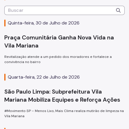
Autorização para Eventos
SP Mais Fácil
Quinta-feira, 30 de Julho de 2026
Zeladoria Urbana
Praça Comunitária Ganha Nova Vida na
Cata-Bagulho
Vila Mariana
CADES/VM
Revitalização atende a um pedido dos moradores e fortalece a
Termo de Cooperação
convivência no bairro
Programa de Metas
Quarta-feira, 22 de Julho de 2026
Fale Conosco
São Paulo Limpa: Subprefeitura Vila
Notícias
Mariana Mobiliza Equipes e Reforça Ações
#Movimento SP – Menos Lixo, Mais Clima realiza mutirão de limpeza na
Vila Mariana