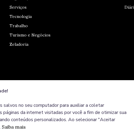
Serviços
Diári
Tecnologia
Trabalho
Turismo e Negócios
Zeladoria
ade!
s salvos no seu computador para auxiliar a coletar
 páginas da internet visitadas por você a fim de otimizar sua
ando conteúdos personalizados. Ao selecionar "Aceitar
.
Saiba mais
© COPYRIGHT 2025, Prefeitura Municipal de São P