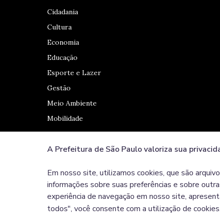
Cidadania
Cultura
Economia
Educação
Esporte e Lazer
Gestão
Meio Ambiente
Mobilidade
A Prefeitura de São Paulo valoriza sua privacid
Redes Sociais
Em nosso site, utilizamos cookies, que são arquivo
informações sobre suas preferências e sobre outras
experiência de navegação em nosso site, apresent
todos", você consente com a utilização de cookies