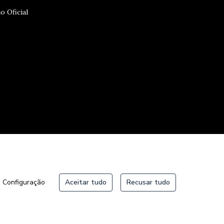
o Oficial
Configuração
Aceitar tudo
Recusar tudo
aulo, Viaduto do Chá, 15 - Centro - CEP: 01002-020