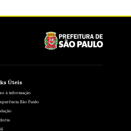
ks Úteis
so à informação
sparência São Paulo
slação
doria
56