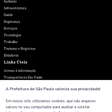
Inclusão
Infraestrutura
Saúde
Segurança
Serviços
Tecnologia
Trabalho
Turismo e Negócios
Zeladoria
Links Úteis
Acesso à informação
Transparência São Paulo
Legislação
A Prefeitura de São Paulo valoriza sua privacidade!
Ouvidoria
SP 156
Em nosso site, utilizamos cookies, que são arquivos
Diário Oficial
salvos no seu computador para auxiliar a coletar