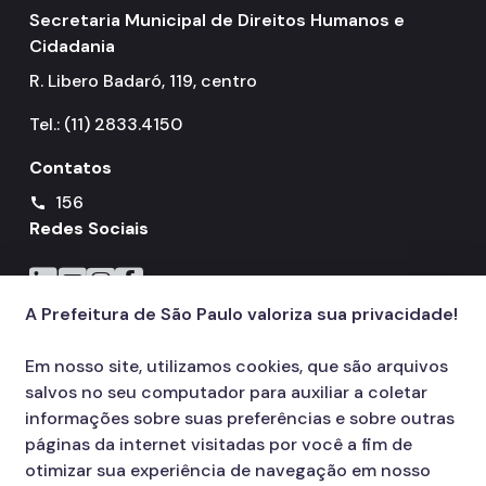
Secretaria Municipal de Direitos Humanos e
Cidadania
R. Libero Badaró, 119, centro
Tel.: (11) 2833.4150
Contatos
156
call
Redes Sociais
Icone do LinkedIn
Icone do YouTube
Icone do Instagram
Icone do Facebook
A Prefeitura de São Paulo valoriza sua privacidade!
Em nosso site, utilizamos cookies, que são arquivos
salvos no seu computador para auxiliar a coletar
informações sobre suas preferências e sobre outras
páginas da internet visitadas por você a fim de
otimizar sua experiência de navegação em nosso