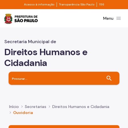
Divisor de acesso à informação
Divisor de transpa
Pular para o Conteúdo principal
Acesso à informação
Transparência São Paulo
156
Prefeitura de São Paulo
menu
Menu
Secretaria Municipal de
Direitos Humanos e
Cidadania
search
Início
Secretarias
Direitos Humanos e Cidadania
Ouvidoria