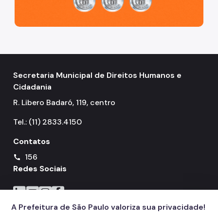
Secretaria Municipal de Direitos Humanos e
Cidadania
R. Libero Badaró, 119, centro
Tel.: (11) 2833.4150
Contatos
156
call
Redes Sociais
Icone do LinkedIn
Icone do YouTube
Icone do Instagram
Icone do Facebook
A Prefeitura de São Paulo valoriza sua privacidade!