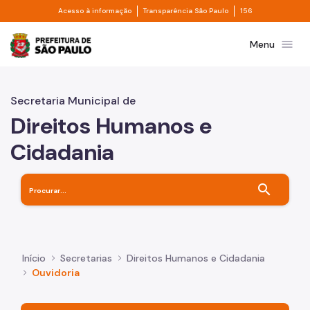
Divisor de acesso à informação
Divisor de transpa
Pular para o Conteúdo principal
Acesso à informação
Transparência São Paulo
156
Prefeitura de São Paulo
menu
Menu
Secretaria Municipal de
Direitos Humanos e
Cidadania
search
Início
Secretarias
Direitos Humanos e Cidadania
Ouvidoria