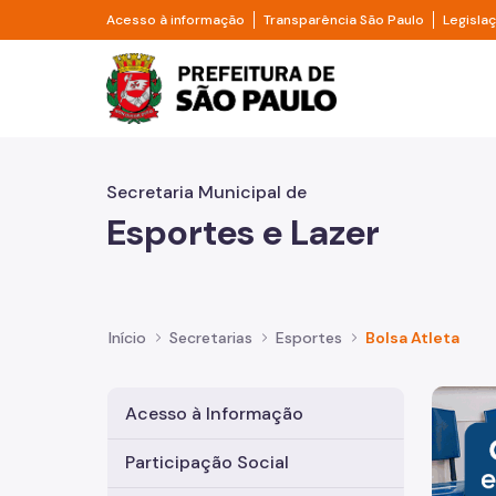
Pular para o Conteúdo principal
Divisor de acesso à informação
Divisor d
Acesso à informação
Transparência São Paulo
Legisla
Prefeitura de São Pa
Secretaria Municipal de
Esportes e Lazer
Início
Secretarias
Esportes
Bolsa Atleta
Imagem 
Acesso à Informação
Participação Social