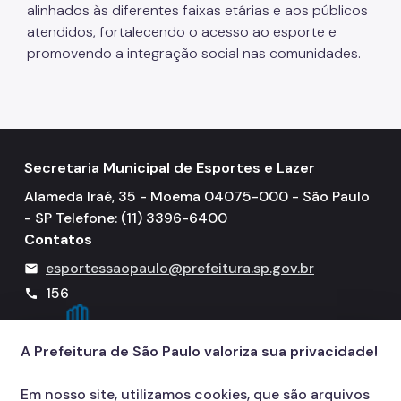
alinhados às diferentes faixas etárias e aos públicos
Justiça Desportiva
atendidos, fortalecendo o acesso ao esporte e
promovendo a integração social nas comunidades.
LGPD
Secretaria Municipal de Esportes e Lazer
Alameda Iraé, 35 - Moema 04075-000 - São Paulo
- SP Telefone: (11) 3396-6400
Contatos
esportessaopaulo@prefeitura.sp.gov.br
mail
156
call
A Prefeitura de São Paulo valoriza sua privacidade!
Em nosso site, utilizamos cookies, que são arquivos