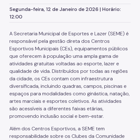
Segunda-feira, 12 de Janeiro de 2026 | Horário:
Obras nos CEs
12:00
Centro Olímpico
Clubes da Comunidade
A Secretaria Municipal de Esportes e Lazer (SEME) é
responsável pela gestão direta dos Centros
Centro de Esportes Radicais
Esportivos Municipais (CEs), equipamentos públicos
que oferecem à população uma ampla gama de
CERET
atividades gratuitas voltadas ao esporte, lazer e
Concessão do Pacaembu
qualidade de vida. Distribuídos por todas as regiões
da cidade, os CEs contam com infraestrutura
Estádio Mie Nishi
diversificada, incluindo quadras, campos, piscinas e
Pista do Chuvisco
espaços para modalidades como ginástica, natação,
artes marciais e esportes coletivos. As atividades
Pistas de Skate
são acessíveis a diferentes faixas etárias,
promovendo inclusão social e bem-estar.
Núcleo de Alto Rendimento
Outros
Além dos Centros Esportivos, a SEME tem
responsabilidade sobre o
s Clubes da Comunidade