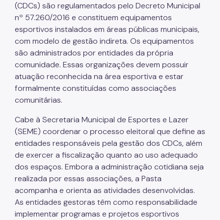
Programas
(CDCs) são regulamentados pelo Decreto Municipal
nº 57.260/2016 e constituem equipamentos
Esportes para PCDs
esportivos instalados em áreas públicas municipais,
Bolsa Atleta Rei Pelé
com modelo de gestão indireta. Os equipamentos
são administrados por entidades da própria
Corridas de Rua
comunidade. Essas organizações devem possuir
atuação reconhecida na área esportiva e estar
Ruas de Lazer
formalmente constituídas como associações
Vem Dançar
comunitárias.
JOMI
Cabe à Secretaria Municipal de Esportes e Lazer
(SEME) coordenar o processo eleitoral que define as
AME
entidades responsáveis pela gestão dos CDCs, além
Portal Joga SP
de exercer a fiscalização quanto ao uso adequado
dos espaços. Embora a administração cotidiana seja
Acervo SEME
realizada por essas associações, a Pasta
acompanha e orienta as atividades desenvolvidas.
Perguntas Frequentes
As entidades gestoras têm como responsabilidade
CIPA
implementar programas e projetos esportivos