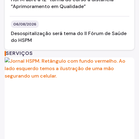
Exames
“Aprimoramento em Qualidade”
Amb. Descentralizados
06/08/2026
Hospedaria
Desospitalização será tema do II Fórum de Saúde
Assistência Domiciliária
do HSPM
Canais de Comunicação
SERVIÇOS
Ouvidoria
Programa Humanização
Brinquedoteca Betinho
Voluntariado
Sala de Meditação
Educação em Saúde
Banco de Sangue