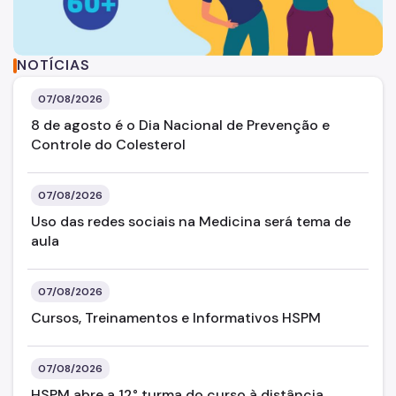
Internação e Alta
Visitas
a do Projeto Tampinhas que Curam. Ao lado direito, temos a
Texto: Programa Vida Saudável
NOTÍCIAS
Clínicas
07/08/2026
Comitê de Ética em Pesquisa
8 de agosto é o Dia Nacional de Prevenção e
Controle do Colesterol
Enfermagem
Atendimento Urgência
07/08/2026
Pronto-Socorro Adulto
Uso das redes sociais na Medicina será tema de
aula
Pronto-Socorro Infantil
Serviços
07/08/2026
Cursos, Treinamentos e Informativos HSPM
SAME
Resultado de Exames
07/08/2026
HSPM abre a 12° turma do curso à distância