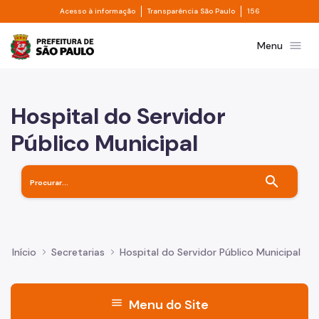
Divisor de acesso à informação
Divisor de transpa
Pular para o Conteúdo principal
Acesso à informação
Transparência São Paulo
156
Prefeitura de São Paulo
menu
Menu
Hospital do Servidor
Público Municipal
search
Início
Secretarias
Hospital do Servidor Público Municipal
menu
Menu do Site