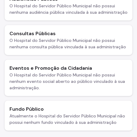
O Hospital do Servidor Público Municipal não possui
Exames
nenhuma audiência pública vinculada à sua administração
Amb. Descentralizados
Hospedaria
Consultas Públicas
O Hospital do Servidor Público Municipal não possui
Assistência Domiciliária
nenhuma consulta pública vinculada à sua administração
Canais de Comunicação
Eventos e Promoção da Cidadania
Ouvidoria
O Hospital do Servidor Público Municipal não possui
Programa Humanização
nenhum evento social aberto ao público vinculado à sua
administração.
Brinquedoteca Betinho
Voluntariado
Fundo Público
Atualmente o Hospital do Servidor Público Municipal não
Sala de Meditação
possui nenhum fundo vinculado à sua administração
Educação em Saúde