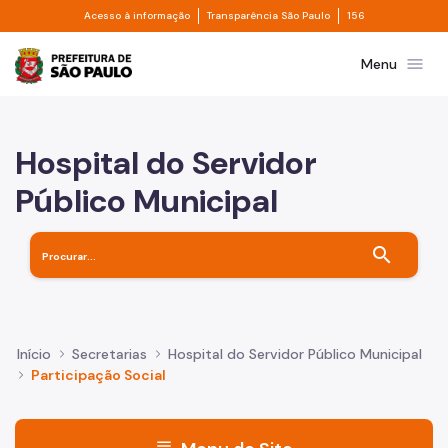
Divisor de acesso à informação
Divisor de transpa
Pular para o Conteúdo principal
Acesso à informação
Transparência São Paulo
156
Prefeitura de São Paulo
menu
Menu
Hospital do Servidor
Público Municipal
search
Início
Secretarias
Hospital do Servidor Público Municipal
Participação Social
menu