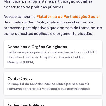
Municipal para fomentar a participação social na
construção de políticas públicas.
Internação e Alta
Acesse também a
Plataforma de Participação Social
Visitas
da cidade de São Paulo, onde é possível encontrar
Clínicas
processos participativos que ocorrem de forma online,
como consultas públicas e o orçamento cidadão.
Comitê de Ética em Pesquisa
Enfermagem
Conselhos e Órgãos Colegiados
Verifique aqui as principais informações sobre o EXTINTO
Atendimento Urgência
Conselho Gestor do Hospital do Servidor Público
Municipal (HSPM)
Pronto-Socorro Adulto
Pronto-Socorro Infantil
Conferências
Serviços
O Hospital do Servidor Público Municipal não possui
nenhuma conferência vinculada à sua administração
SAME
Resultado de Exames
Audiências Públicas