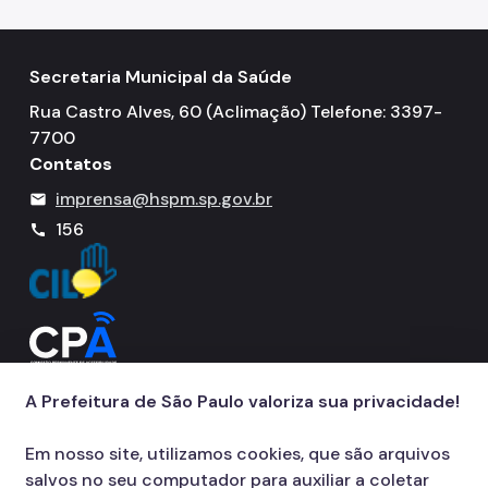
Banco de Sangue
Programa de Qualidade
Secretaria Municipal da Saúde
Notícias
Rua Castro Alves, 60 (Aclimação) Telefone: 3397-
7700
Contatos
imprensa@hspm.sp.gov.br
mail
156
call
A Prefeitura de São Paulo valoriza sua privacidade!
Em nosso site, utilizamos cookies, que são arquivos
salvos no seu computador para auxiliar a coletar