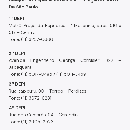
Grupo Gestor Intersetorial de Políticas Para o
Envelhecimento
De São Paulo
Escola de Conselhos
1ª DEPI
Metrô Praça da República, 1º Mezanino, salas 516 e
Programa São Paulo Amigo do Idoso
517 – Centro
Podcast Geropapo
Fone: (11) 3237-0666
Rede de Atendimento
2ª DEPI
Avenida Engenheiro George Corbisier, 322 –
Polo Cultural da Terceira Idade
Jabaquara
Fone: (11) 5017-0485 / (11) 5011-3459
Sou Mais Sessenta
3ª DEPI
Envelhecimento Ativo
Rua Itapicuru, 80 – Térreo – Perdizes
Fone: (11) 3672-6231
4ª DEPI
Rua dos Camarés, 94 – Carandiru
Fone: (11) 2905-2523