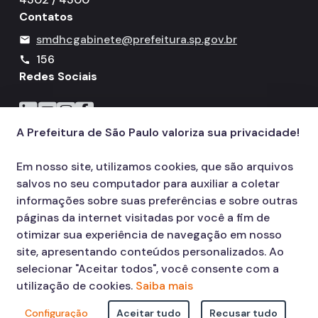
Contatos
smdhcgabinete@prefeitura.sp.gov.br
mail
156
call
Redes Sociais
Icone do LinkedIn
Icone do YouTube
Icone do Instagram
Icone do Facebook
A Prefeitura de São Paulo valoriza sua privacidade!
Em nosso site, utilizamos cookies, que são arquivos
salvos no seu computador para auxiliar a coletar
informações sobre suas preferências e sobre outras
páginas da internet visitadas por você a fim de
otimizar sua experiência de navegação em nosso
site, apresentando conteúdos personalizados. Ao
selecionar "Aceitar todos", você consente com a
utilização de cookies.
Saiba mais
Configuração
Aceitar tudo
Recusar tudo
© COPYRIGHT 2026,
Prefeitura Municipal de São Paulo Viaduto do Cha,