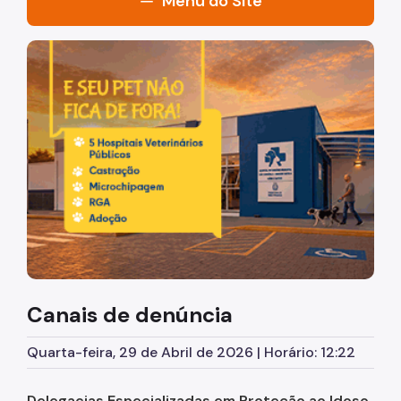
Menu do Site
A Coordenação
Imagem de um cachorro caramelo e uma gata rajada, ol
Quem é Quem
Conselho dos Direitos da Pessoa Idosa
Fundo Municipal do Idoso
Sobre Idosos
Legislação
Publicações
Links Úteis
Canais de denúncia
Interatividade
Quarta-feira, 29 de Abril de 2026 | Horário: 12:22
Programas e Projetos
Delegacias Especializadas em Proteção ao Idoso