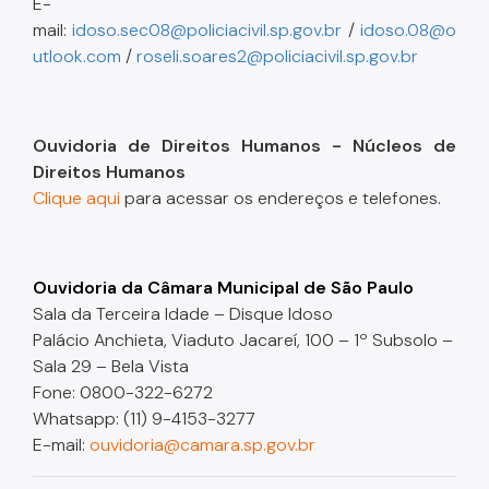
E-
mail:
idoso.sec08@policiacivil.sp.gov.br
/
idoso.08@o
utlook.com
/
roseli.soares2@policiacivil.sp.gov.br
Ouvidoria de Direitos Humanos - Núcleos de
Direitos Humanos
Clique aqui
para acessar os endereços e telefones.
Ouvidoria da Câmara Municipal de São Paulo
Sala da Terceira Idade – Disque Idoso
Palácio Anchieta, Viaduto Jacareí, 100 – 1º Subsolo –
Sala 29 – Bela Vista
Fone: 0800-322-6272
Whatsapp: (11) 9-4153-3277
E-mail:
ouvidoria@camara.sp.gov.br