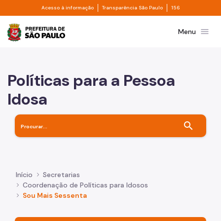
Divisor de acesso à informação
Divisor de transpa
Pular para o Conteúdo principal
Acesso à informação
Transparência São Paulo
156
Prefeitura de São Paulo
menu
Menu
Políticas para a Pessoa
Idosa
search
Início
Secretarias
Coordenação de Políticas para Idosos
Sou Mais Sessenta