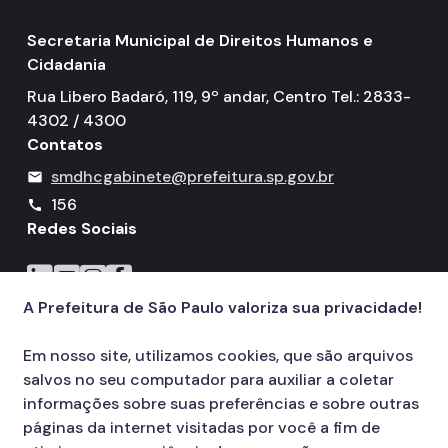
Secretaria Municipal de Direitos Humanos e
Cidadania
Rua Libero Badaró, 119, 9º andar, Centro Tel.: 2833-
4302 / 4300
Contatos
smdhcgabinete@prefeitura.sp.gov.br
mail
156
call
Redes Sociais
Icone do LinkedIn
Icone do YouTube
Icone do Instagram
Icone do Facebook
A Prefeitura de São Paulo valoriza sua privacidade!
Em nosso site, utilizamos cookies, que são arquivos
salvos no seu computador para auxiliar a coletar
informações sobre suas preferências e sobre outras
páginas da internet visitadas por você a fim de