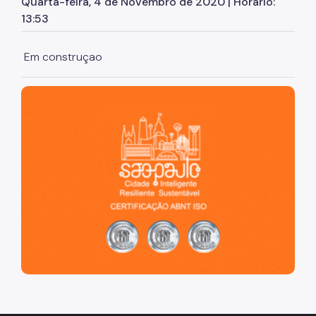
Quarta-feira, 4 de Novembro de 2020 | Horário:
Grupo Gestor Intersetorial de Políticas Para o
13:53
Envelhecimento
Escola de Conselhos
Em construçao
Programa São Paulo Amigo do Idoso
São Paulo, cidade inteligente, resiliente e sustentável
Podcast Geropapo
Rede de Atendimento
Polo Cultural da Terceira Idade
Sou Mais Sessenta
Envelhecimento Ativo