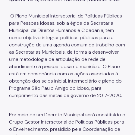
Grupo Gestor Intersetorial de Políticas Para o
Envelhecimento
O Plano Municipal Intersetorial de Políticas Públicas
para Pessoas Idosas, sob a égide da Secretaria
Escola de Conselhos
Municipal de Direitos Humanos e Cidadania, tem
Programa São Paulo Amigo do Idoso
como objetivo integrar políticas públicas para a
construção de uma agenda comum de trabalho com
Podcast Geropapo
as Secretarias Municipais, de forma a desenvolver
Rede de Atendimento
uma metodologia de articulação de rede de
atendimento à pessoa idosa no município. O Plano
Polo Cultural da Terceira Idade
está em consonância com as ações associadas à
obtenção dos selos inicial, intermediário e pleno do
Sou Mais Sessenta
Programa São Paulo Amigo do Idoso, para
Envelhecimento Ativo
cumprimento das metas de governo de 2017-2020.
Por meio de um Decreto Municipal será constituído o
Grupo Gestor Intersetorial de Políticas Públicas para
o Envelhecimento, presidido pela Coordenação de