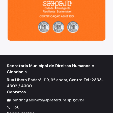
Secretaria Municipal de Direitos Humanos e
Cidadania
Rua Libero Badaró, 119, 9º andar, Centro Tel.: 2833-
4302 / 4300
Contatos
smdhcgabinete@prefeitura.sp.gov.br
mail
156
call