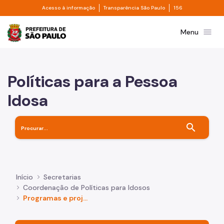
Divisor de acesso à informação
Divisor de transpa
Pular para o Conteúdo principal
Acesso à informação
Transparência São Paulo
156
Prefeitura de São Paulo
menu
Menu
Políticas para a Pessoa
Idosa
search
Início
Secretarias
Coordenação de Políticas para Idosos
Programas e projetos