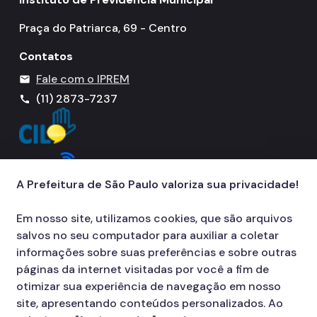
Gestão Previdenciária
Praça do Patriarca, 69 - Centro
Cobrança Amigável
Contatos
Outros Serviços
Fale com o IPREM
mail
(11) 2873-7237
call
Ouvidoria
Fale Conosco
A Prefeitura de São Paulo valoriza sua privacidade!
Em nosso site, utilizamos cookies, que são arquivos
salvos no seu computador para auxiliar a coletar
informações sobre suas preferências e sobre outras
páginas da internet visitadas por você a fim de
otimizar sua experiência de navegação em nosso
site, apresentando conteúdos personalizados. Ao