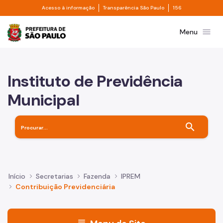
Divisor de acesso à informação
Divisor de transpa
Pular para o Conteúdo principal
Acesso à informação
Transparência São Paulo
156
Prefeitura de São Paulo
menu
Menu
Instituto de Previdência
Municipal
search
Início
Secretarias
Fazenda
IPREM
Contribuição Previdenciária
menu