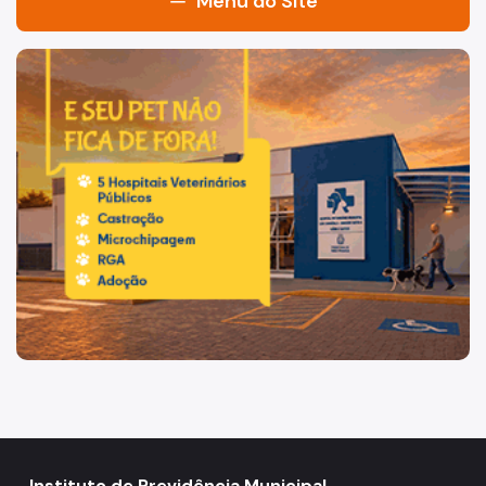
Menu do Site
Acesso à Informação
Imagem de um cachorro caramelo e uma gata rajada, olha
Participação Social
Quadro de Serviços
Quem Somos
Legislação Previdênciária
Gestão de Beneficios
Aposentadoria
Empréstimos Consignado
Hospital do Servidor
Pensão por Morte
Previdência Complementar
Instituto de Previdência Municipal