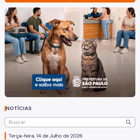
Acesso à Informação
Imagem de um cachorro caramelo e uma gata rajada, olha
Participação Social
Quadro de Serviços
Quem Somos
Legislação Previdênciária
Gestão de Beneficios
Aposentadoria
Empréstimos Consignado
Hospital do Servidor
NOTÍCIAS
Pensão por Morte
Previdência Complementar
Terça-feira, 14 de Julho de 2026