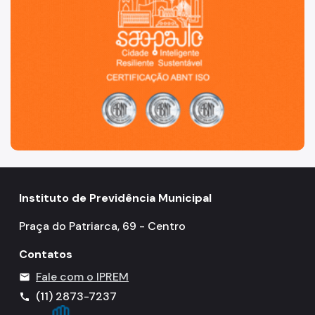
Instituto de Previdência Municipal
Praça do Patriarca, 69 - Centro
Contatos
Fale com o IPREM
mail
(11) 2873-7237
call