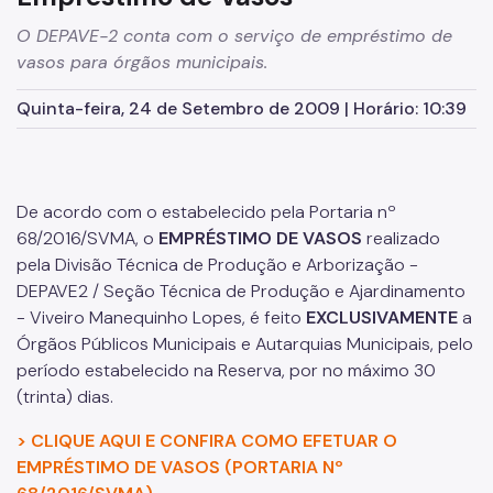
Herbário Municipal
O DEPAVE-2 conta com o serviço de empréstimo de
Parques Urbanos
vasos para órgãos municipais.
Parques Concessionados
Quinta-feira, 24 de Setembro de 2009 | Horário: 10:39
Unidades de Conservação
Trilha Interparques
De acordo com o estabelecido pela Portaria nº
Viveiros Municipais
68/2016/SVMA, o
EMPRÉSTIMO DE VASOS
realizado
Educação Ambiental UMAPAZ
pela Divisão Técnica de Produção e Arborização -
DEPAVE2 / Seção Técnica de Produção e Ajardinamento
Programação
- Viveiro Manequinho Lopes, é feito
EXCLUSIVAMENTE
a
Órgãos Públicos Municipais e Autarquias Municipais, pelo
Planetários
período estabelecido na Reserva, por no máximo 30
(trinta) dias.
Planejamento Ambiental
> CLIQUE AQUI E CONFIRA COMO EFETUAR O
Patrimônio Ambiental
EMPRÉSTIMO DE VASOS (PORTARIA Nº
Biosampa