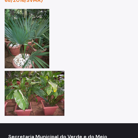
68/2016/SVMA)
Projetos Urbanos
Informações Ambientais
Licenciamento Ambiental
Licenciamento Ambiental Industrial
Licenciamento Ambiental Não-Industrial
Heliponto
Áreas Contaminadas
Estudos Ambientais
Produtos Perigosos
TCA - Termo de Compromisso Ambiental
Motogeradores
Secretaria Municipal do Verde e do Meio