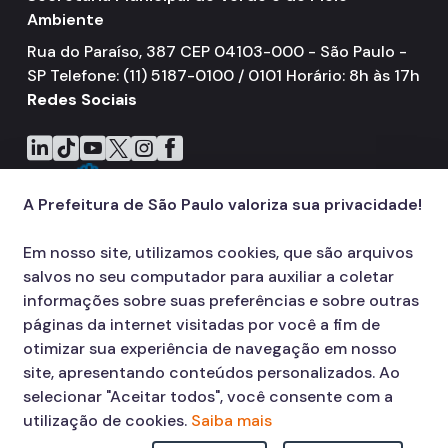
IPVA
Ambiente
Fiscalização Ambiental
Rua do Paraíso, 387 CEP 04103-000 - São Paulo -
SP Telefone: (11) 5187-0100 / 0101 Horário: 8h às 17h
Defesa e Valorização Ambiental
Redes Sociais
TAC - Termo de Ajustamento de Conduta
Icone do LinkedIn
Icone do TikTok
Icone do YouTube
Icone do X
Icone do Instagram
Icone do Facebook
Mudanças Climáticas
A Prefeitura de São Paulo valoriza sua privacidade!
Comitê do Clima
Inventário de GEE
Em nosso site, utilizamos cookies, que são arquivos
salvos no seu computador para auxiliar a coletar
Plano de Ação Climática
informações sobre suas preferências e sobre outras
páginas da internet visitadas por você a fim de
COMFROTA-SP
otimizar sua experiência de navegação em nosso
Planos
site, apresentando conteúdos personalizados. Ao
selecionar "Aceitar todos", você consente com a
Mata Atlântica
utilização de cookies.
Saiba mais
Arborização Urbana