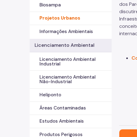
dos Par
Biosampa
discuti
Projetos Urbanos
Infraes
conceit
Informações Ambientais
interna
Licenciamento Ambiental
Co
Licenciamento Ambiental
Industrial
Licenciamento Ambiental
Não-Industrial
Heliponto
Áreas Contaminadas
Estudos Ambientais
São Paul
Produtos Perigosos