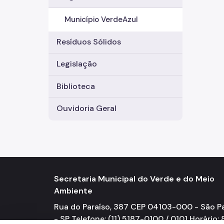
Município VerdeAzul
Resíduos Sólidos
Legislação
Biblioteca
Ouvidoria Geral
Secretaria Municipal do Verde e do Meio
Ambiente
Rua do Paraíso, 387 CEP 04103-000 - São P
- SP Telefone: (11) 5187-0100 / 0101 Horário: 