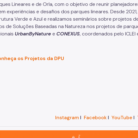
ques Lineares e de Orla, com o objetivo de reunir planejadore
rem experiências e desafios dos parques lineares. Desde 202
trutura Verde e Azul e realizamos seminários sobre projetos
os de Soluções Baseadas na Natureza nos projetos de parqu
cionais
UrbanByNature
e
CONEXUS
, coordenados pelo ICLEI e
nheça os Projetos da DPU
Instagram
I
Facebook
I
YouTube
I
o, cidade inteligente, resiliente e sustentável