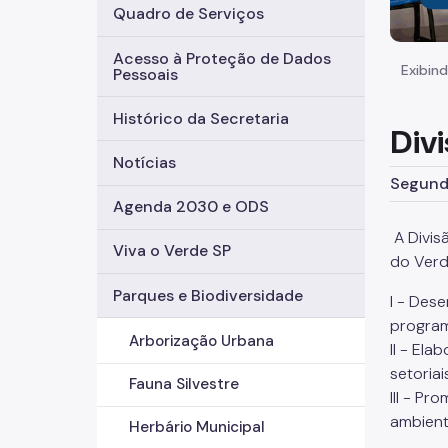
Quadro de Serviços
Acesso à Proteção de Dados
Exibind
Pessoais
Histórico da Secretaria
Div
Notícias
Segunda
Agenda 2030 e ODS
A Divis
Viva o Verde SP
do Verd
Parques e Biodiversidade
I - Des
programa
Arborização Urbana
II - Ela
setoria
Fauna Silvestre
III - Pr
ambient
Herbário Municipal