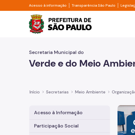
Pular para o Conteúdo principal
Divisor de acesso à informação
Divisor d
Acesso à informação
Transparência São Paulo
Legisla
Prefeitura de São Pa
Secretaria Municipal do
Verde e do Meio Ambie
Início
Secretarias
Meio Ambiente
Organizaçã
Imagem 
Acesso à Informação
Participação Social