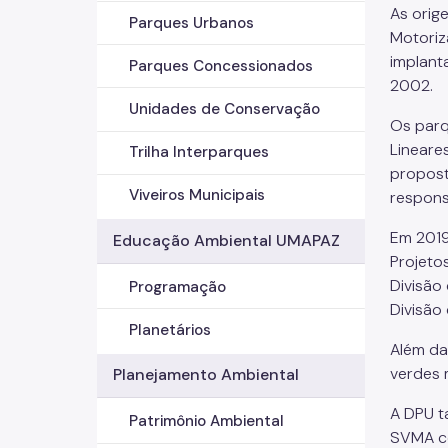
As orig
Parques Urbanos
Motoriz
implant
Parques Concessionados
2002.
Unidades de Conservação
Os parq
Lineare
Trilha Interparques
propost
Viveiros Municipais
respons
Em 2019
Educação Ambiental UMAPAZ
Projeto
Divisão
Programação
Divisão
Planetários
Além da
verdes 
Planejamento Ambiental
A DPU t
Patrimônio Ambiental
SVMA co