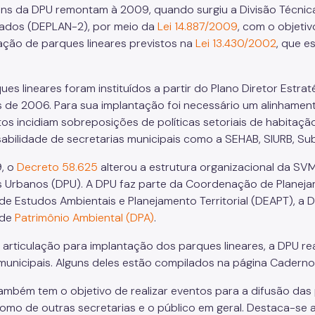
ens da DPU remontam à 2009, quando surgiu a Divisão Técnica
ados (DEPLAN-2), por meio da
Lei 14.887/2009
, com o objetiv
ação de parques lineares previstos na
Lei 13.430/2002
, que e
ues lineares foram instituídos a partir do Plano Diretor Est
s de 2006. Para sua implantação foi necessário um alinhamento
os incidiam sobreposições de políticas setoriais de habitaç
abilidade de secretarias municipais como a SEHAB, SIURB, Su
, o
Decreto 58.625
alterou a estrutura organizacional da S
s Urbanos (DPU). A DPU faz parte da Coordenação de Planeja
 de Estudos Ambientais e Planejamento Territorial (DEAPT), a 
 de
Patrimônio Ambiental (DPA)
.
 articulação para implantação dos parques lineares, a DPU real
municipais. Alguns deles estão compilados na página Caderno 
ambém tem o objetivo de realizar eventos para a difusão das 
mo de outras secretarias e o público em geral. Destaca-se a