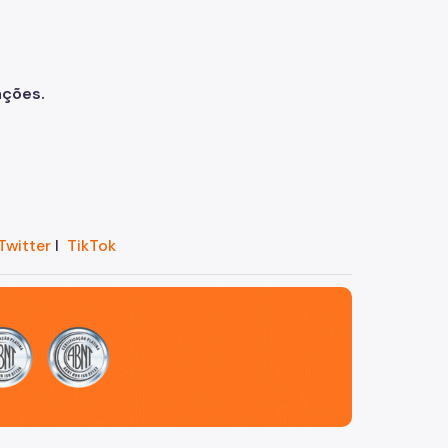
ações.
Twitter
I
TikTok