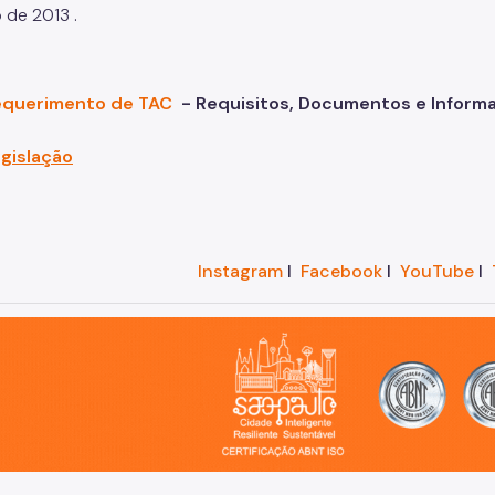
 de 2013 .
equerimento de TAC
- Requisitos, Documentos e Inform
gislação
Instagram
I
Facebook
I
YouTube
I
o, cidade inteligente, resiliente e sustentável