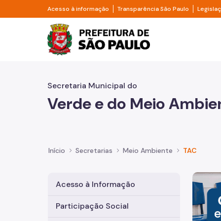
Pular para o Conteúdo principal
Divisor de acesso à informação
Divisor d
Acesso à informação
Transparência São Paulo
Legisla
Prefeitura de São Pa
Secretaria Municipal do
Verde e do Meio Ambie
Início
Secretarias
Meio Ambiente
TAC
Imagem 
Acesso à Informação
Participação Social