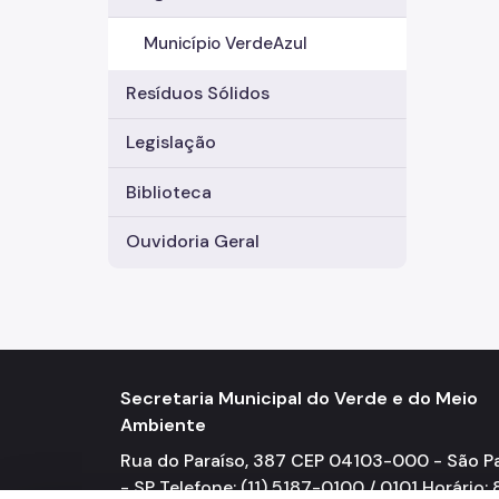
Município VerdeAzul
Resíduos Sólidos
Legislação
Biblioteca
Ouvidoria Geral
Secretaria Municipal do Verde e do Meio
Ambiente
Rua do Paraíso, 387 CEP 04103-000 - São P
- SP Telefone: (11) 5187-0100 / 0101 Horário: 