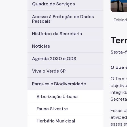
Quadro de Serviços
Acesso à Proteção de Dados
Exibind
Pessoais
Histórico da Secretaria
Ter
Notícias
Sexta-f
Agenda 2030 e ODS
O que 
Viva o Verde SP
O Termo
Parques e Biodiversidade
objetiv
integri
Arborização Urbana
Secreta
Fauna Silvestre
Essas o
ativida
Herbário Municipal
esses e