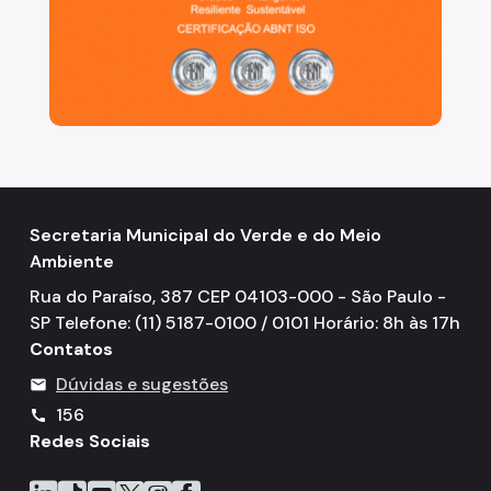
IPVA
Fiscalização Ambiental
Defesa e Valorização Ambiental
TAC - Termo de Ajustamento de Conduta
Mudanças Climáticas
Comitê do Clima
Secretaria Municipal do Verde e do Meio
Ambiente
Inventário de GEE
Rua do Paraíso, 387 CEP 04103-000 - São Paulo -
Plano de Ação Climática
SP Telefone: (11) 5187-0100 / 0101 Horário: 8h às 17h
Contatos
COMFROTA-SP
Dúvidas e sugestões
mail
Planos
156
call
Redes Sociais
Mata Atlântica
Arborização Urbana
Icone do LinkedIn
Icone do TikTok
Icone do YouTube
Icone do X
Icone do Instagram
Icone do Facebook