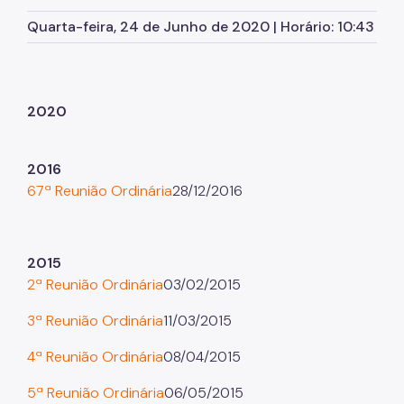
Herbário Municipal
Quarta-feira, 24 de Junho de 2020 | Horário: 10:43
Parques Urbanos
Parques Concessionados
Unidades de Conservação
2020
Trilha Interparques
2016
Viveiros Municipais
67ª Reunião Ordinária
28/12/2016
Educação Ambiental UMAPAZ
Programação
2015
2ª Reunião Ordinária
03/02/2015
Planetários
3ª Reunião Ordinária
11/03/2015
Planejamento Ambiental
4ª Reunião Ordinária
08/04/2015
Patrimônio Ambiental
5ª Reunião Ordinária
06/05/2015
Biosampa