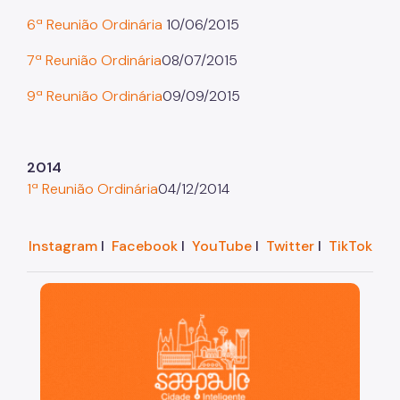
6ª Reunião Ordinária
10/06/2015
Projetos Urbanos
7ª Reunião Ordinária
08/07/2015
Informações Ambientais
9ª Reunião Ordinária
09/09/2015
Licenciamento Ambiental
Licenciamento Ambiental Industrial
2014
Licenciamento Ambiental Não-Industrial
1ª Reunião Ordinária
04/12/2014
Heliponto
Áreas Contaminadas
Instagram
I
Facebook
I
YouTube
I
Twitter
I
TikTok
Estudos Ambientais
São Paulo, cidade inteligente, resiliente e sustentáve
Produtos Perigosos
TCA - Termo de Compromisso Ambiental
Motogeradores