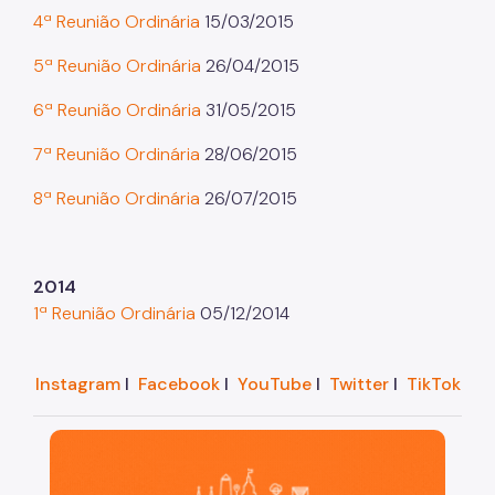
4ª Reunião Ordinária
15/03/2015
Projetos Urbanos
5ª Reunião Ordinária
26/04/2015
Informações Ambientais
6ª Reunião Ordinária
31/05/2015
Licenciamento Ambiental
7ª Reunião Ordinária
28/06/2015
Licenciamento Ambiental Industrial
8ª Reunião Ordinária
26/07/2015
Licenciamento Ambiental Não-Industrial
Heliponto
2014
Áreas Contaminadas
1ª Reunião Ordinária
05/12/2014
Estudos Ambientais
Produtos Perigosos
Instagram
I
Facebook
I
YouTube
I
Twitter
I
TikTok
TCA - Termo de Compromisso Ambiental
São Paulo, cidade inteligente, resiliente e sustentáve
Motogeradores