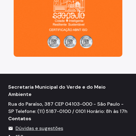
IPVA
Fiscalização Ambiental
Defesa e Valorização Ambiental
TAC - Termo de Ajustamento de Conduta
Mudanças Climáticas
Comitê do Clima
Inventário de GEE
Secretaria Municipal do Verde e do Meio
Plano de Ação Climática
Ambiente
COMFROTA-SP
Rua do Paraíso, 387 CEP 04103-000 - São Paulo -
SP Telefone: (11) 5187-0100 / 0101 Horário: 8h às 17h
Planos
Contatos
Mata Atlântica
Dúvidas e sugestões
mail
Arborização Urbana