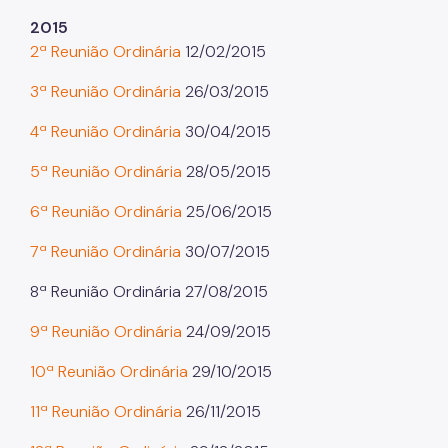
2015
Projetos Urbanos
2ª Reunião Ordinária
12/02/2015
Informações Ambientais
3ª Reunião Ordinária
26/03/2015
Licenciamento Ambiental
4ª Reunião Ordinária
30/04/2015
Licenciamento Ambiental Industrial
5ª Reunião Ordinária
28/05/2015
Licenciamento Ambiental Não-Industrial
6ª Reunião Ordinária
25/06/2015
Heliponto
7ª Reunião Ordinária
30/07/2015
Áreas Contaminadas
8ª Reunião Ordinária 27/08/2015
Estudos Ambientais
9ª Reunião Ordinária
24/09/2015
Produtos Perigosos
10ª Reunião Ordinária
29/10/2015
TCA - Termo de Compromisso Ambiental
11ª Reunião Ordinária
26/11/2015
Motogeradores