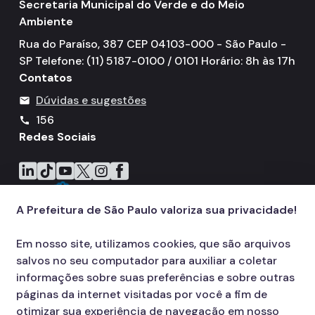
Secretaria Municipal do Verde e do Meio
Ambiente
Áreas Protegidas, Áreas Verdes e Espaços Livres
Rua do Paraíso, 387 CEP 04103-000 - São Paulo -
Plano de Ação Climática
SP Telefone: (11) 5187-0100 / 0101 Horário: 8h às 17h
Contatos
Serviços Ambientais
Dúvidas e sugestões
mail
Educação Ambiental
156
call
Programas
Redes Sociais
Município VerdeAzul
Icone do LinkedIn
Icone do TikTok
Icone do YouTube
Icone do X
Icone do Instagram
Icone do Facebook
Resíduos Sólidos
A Prefeitura de São Paulo valoriza sua privacidade!
Legislação
Em nosso site, utilizamos cookies, que são arquivos
Biblioteca
salvos no seu computador para auxiliar a coletar
Ouvidoria Geral
informações sobre suas preferências e sobre outras
páginas da internet visitadas por você a fim de
otimizar sua experiência de navegação em nosso