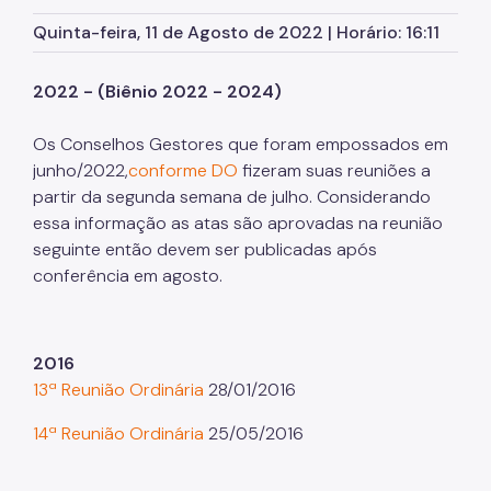
Herbário Municipal
Quinta-feira, 11 de Agosto de 2022 | Horário: 16:11
Parques Urbanos
2022 - (Biênio 2022 - 2024)
Parques Concessionados
Unidades de Conservação
Os Conselhos Gestores que foram empossados em
junho/2022,
conforme DO
fizeram suas reuniões a
Trilha Interparques
partir da segunda semana de julho. Considerando
Viveiros Municipais
essa informação as atas são aprovadas na reunião
seguinte então devem ser publicadas após
Educação Ambiental UMAPAZ
conferência em agosto.
Programação
Planetários
2016
13ª Reunião Ordinária
28/01/2016
Planejamento Ambiental
14ª Reunião Ordinária
25/05/2016
Patrimônio Ambiental
Biosampa