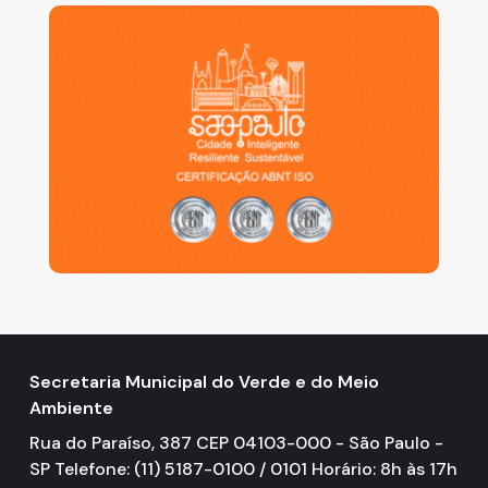
São Paulo, cidade inteligente, resiliente e sustentáve
Áreas Protegidas, Áreas Verdes e Espaços Livres
Plano de Ação Climática
Serviços Ambientais
Educação Ambiental
Programas
Município VerdeAzul
Resíduos Sólidos
Legislação
Secretaria Municipal do Verde e do Meio
Biblioteca
Ambiente
Ouvidoria Geral
Rua do Paraíso, 387 CEP 04103-000 - São Paulo -
SP Telefone: (11) 5187-0100 / 0101 Horário: 8h às 17h