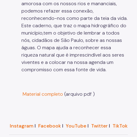
IPVA
amorosa com os nossos rios e mananciais,
podemos refazer essa conexão,
Fiscalização Ambiental
reconhecendo-nos como parte da teia da vida.
Este caderno, que traz o mapa hidrográfico do
Defesa e Valorização Ambiental
município,tem o objetivo de lembrar a todos
TAC - Termo de Ajustamento de Conduta
nós, cidadãos de São Paulo, sobre as nossas
águas. O mapa ajuda a reconhecer essa
Mudanças Climáticas
riqueza natural que é imprescindível aos seres
viventes e a colocar na nossa agenda um
Comitê do Clima
compromisso com essa fonte de vida.
Inventário de GEE
Plano de Ação Climática
Material completo
(arquivo pdf )
COMFROTA-SP
Planos
Mata Atlântica
Instagram
I
Facebook
I
YouTube
I
Twitter
I
TikTok
Arborização Urbana