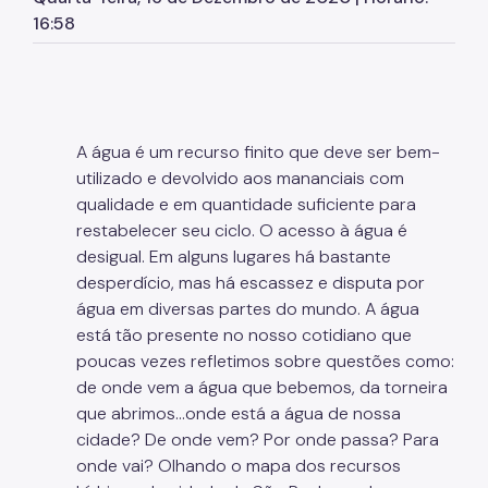
Herbário Municipal
16:58
Parques Urbanos
Parques Concessionados
Unidades de Conservação
A água é um recurso finito que deve ser bem-
Trilha Interparques
utilizado e devolvido aos mananciais com
qualidade e em quantidade suficiente para
Viveiros Municipais
restabelecer seu ciclo. O acesso à água é
desigual. Em alguns lugares há bastante
Educação Ambiental UMAPAZ
desperdício, mas há escassez e disputa por
Programação
água em diversas partes do mundo. A água
está tão presente no nosso cotidiano que
Planetários
poucas vezes refletimos sobre questões como:
de onde vem a água que bebemos, da torneira
Planejamento Ambiental
que abrimos...onde está a água de nossa
Patrimônio Ambiental
cidade? De onde vem? Por onde passa? Para
onde vai? Olhando o mapa dos recursos
Biosampa