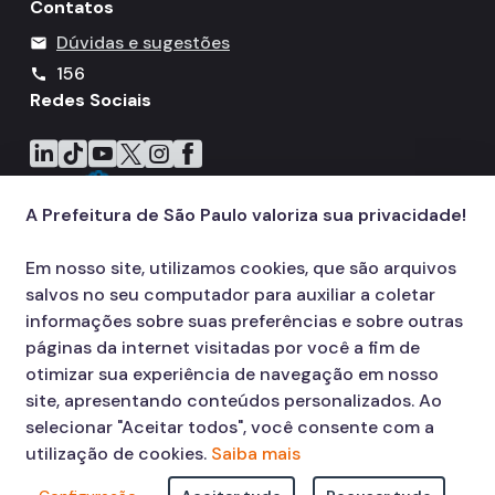
Contatos
Dúvidas e sugestões
mail
156
call
Redes Sociais
Icone do LinkedIn
Icone do TikTok
Icone do YouTube
Icone do X
Icone do Instagram
Icone do Facebook
A Prefeitura de São Paulo valoriza sua privacidade!
Em nosso site, utilizamos cookies, que são arquivos
salvos no seu computador para auxiliar a coletar
informações sobre suas preferências e sobre outras
páginas da internet visitadas por você a fim de
otimizar sua experiência de navegação em nosso
site, apresentando conteúdos personalizados. Ao
selecionar "Aceitar todos", você consente com a
utilização de cookies.
Saiba mais