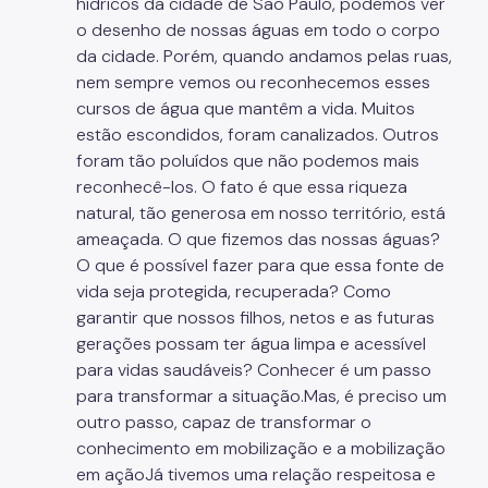
hídricos da cidade de São Paulo, podemos ver
o desenho de nossas águas em todo o corpo
Projetos Urbanos
da cidade. Porém, quando andamos pelas ruas,
Informações Ambientais
nem sempre vemos ou reconhecemos esses
cursos de água que mantêm a vida. Muitos
Licenciamento Ambiental
estão escondidos, foram canalizados. Outros
foram tão poluídos que não podemos mais
Licenciamento Ambiental Industrial
reconhecê-los. O fato é que essa riqueza
Licenciamento Ambiental Não-Industrial
natural, tão generosa em nosso território, está
ameaçada. O que fizemos das nossas águas?
Heliponto
O que é possível fazer para que essa fonte de
Áreas Contaminadas
vida seja protegida, recuperada? Como
garantir que nossos filhos, netos e as futuras
Estudos Ambientais
gerações possam ter água limpa e acessível
para vidas saudáveis? Conhecer é um passo
Produtos Perigosos
para transformar a situação.Mas, é preciso um
TCA - Termo de Compromisso Ambiental
outro passo, capaz de transformar o
conhecimento em mobilização e a mobilização
Motogeradores
em açãoJá tivemos uma relação respeitosa e