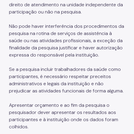
direito de atendimento na unidade independente da
Notícias
participação ou não na pesquisa.
Ouvidoria
Não pode haver interferência dos procedimentos da
pesquisa na rotina de serviços de assistência à
Proteção de Dados e Privacidade
saúde ou nas atividades profissionais, a exceção da
SAMU 192
finalidade da pesquisa justificar e haver autorização
expressa do responsável pela instituição.
Tecnologia da Informação e Comunicação
Vigilância em Saúde
Se a pesquisa incluir trabalhadores da saúde como
participantes, é necessário respeitar preceitos
administrativos e legais da instituição e não
prejudicar as atividades funcionais de forma alguma.
Apresentar orçamento e ao fim da pesquisa o
pesquisador dever apresentar os resultados aos
participantes e à instituição onde os dados foram
colhidos.