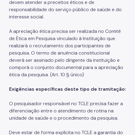
devem atender a preceitos éticos e de
Coordenadoria de Informação em Saúde
responsabilidade do serviço público de saúde e do
interesse social.
Infecções Sexualmente Transmissíveis - IST/AIDS
Epidemiologia e Informação - CEInfo
A apreciação ética precisa ser realizada no Comitê
de Ética em Pesquisa vinculado à Instituição que
Escola Municipal de Saúde - EMS
realizará o recrutamento dos participantes de
Gestão de Pessoas
pesquisa. O termo de anuência constitucional
deverá ser assinado pelo dirigente da instituição e
Gestão Participativa
comporá o conjunto documental para a apreciação
ética da pesquisa. (Art. 10 § único)
Hospital do Servidor Público Municipal
Judicialização da Saúde
Exigências específicas deste tipo de tramitação:
Licitações e Compras Públicas
O pesquisador responsável no TCLE precisa fazer a
diferenciação entre o atendimento de rotina na
Atas de Registro de Preços
unidade de saúde e o procedimento da pesquisa.
Editais / Consulta Pública
Deve estar de forma explícita no TCLE a garantia do
Manuais de Identidade Visual