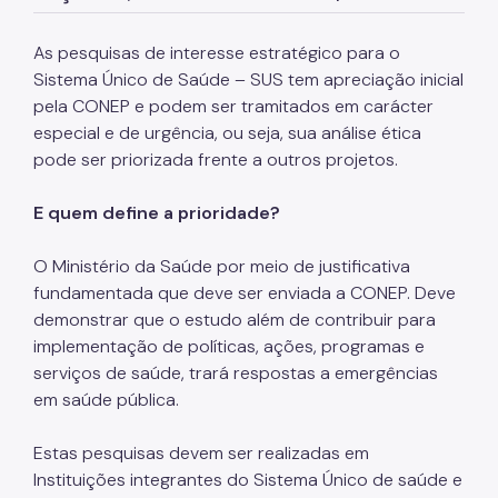
Assessoria de Planejamento – Asplan
As pesquisas de interesse estratégico para o
Assessoria Parlamentar
Sistema Único de Saúde – SUS tem apreciação inicial
pela CONEP e podem ser tramitados em carácter
Atenção Básica
especial e de urgência, ou seja, sua análise ética
Atenção Especializada
pode ser priorizada frente a outros projetos.
Atenção Hospitalar
E quem define a prioridade?
Atenção Integral às Pessoas em Situação de
Acumulação
O Ministério da Saúde por meio de justificativa
fundamentada que deve ser enviada a CONEP. Deve
Biblioteca de Saúde
demonstrar que o estudo além de contribuir para
Cadastro Nacional de Estabelecimento de Saúde
implementação de políticas, ações, programas e
(CNES)
serviços de saúde, trará respostas a emergências
Comitê de Ética em Pesquisa com Seres Humanos
em saúde pública.
Conselho Municipal de Saúde
Estas pesquisas devem ser realizadas em
Instituições integrantes do Sistema Único de saúde e
Coordenadoria de Controle Interno