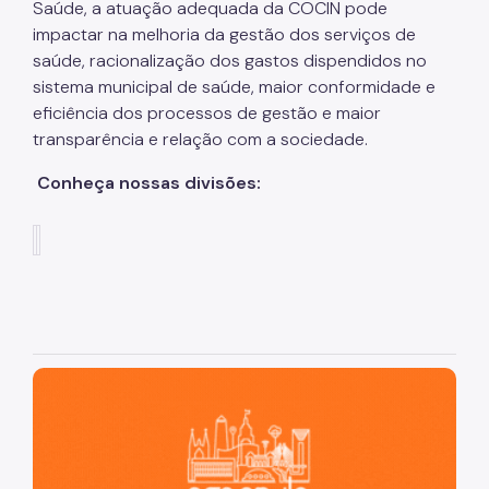
Saúde, a atuação adequada da COCIN pode
impactar na melhoria da gestão dos serviços de
Notícias
saúde, racionalização dos gastos dispendidos no
Ouvidoria
sistema municipal de saúde, maior conformidade e
eficiência dos processos de gestão e maior
Proteção de Dados e Privacidade
transparência e relação com a sociedade.
SAMU 192
Conheça nossas divisões:
Tecnologia da Informação e Comunicação
Vigilância em Saúde
São Paulo, cidade inteligente, resiliente e sustentável