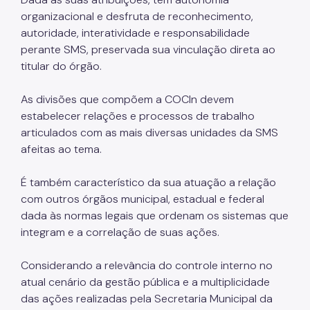
Coordenadoria de Informação em Saúde
organizacional e desfruta de reconhecimento,
autoridade, interatividade e responsabilidade
Infecções Sexualmente Transmissíveis - IST/AIDS
perante SMS, preservada sua vinculação direta ao
titular do órgão.
Epidemiologia e Informação - CEInfo
Escola Municipal de Saúde - EMS
As divisões que compõem a COCIn devem
estabelecer relações e processos de trabalho
Gestão de Pessoas
articulados com as mais diversas unidades da SMS
Gestão Participativa
afeitas ao tema.
Hospital do Servidor Público Municipal
É também característico da sua atuação a relação
com outros órgãos municipal, estadual e federal
Judicialização da Saúde
dada às normas legais que ordenam os sistemas que
Licitações e Compras Públicas
integram e a correlação de suas ações.
Atas de Registro de Preços
Considerando a relevância do controle interno no
Editais / Consulta Pública
atual cenário da gestão pública e a multiplicidade
das ações realizadas pela Secretaria Municipal da
Manuais de Identidade Visual