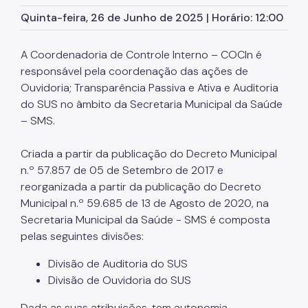
Quinta-feira, 26 de Junho de 2025 | Horário: 12:00
Assessoria de Planejamento – Asplan
Assessoria Parlamentar
A Coordenadoria de Controle Interno – COCIn é
Atenção Básica
responsável pela coordenação das ações de
Ouvidoria; Transparência Passiva e Ativa e Auditoria
Atenção Especializada
do SUS no âmbito da Secretaria Municipal da Saúde
– SMS.
Atenção Hospitalar
Atenção Integral às Pessoas em Situação de
Criada a partir da publicação do Decreto Municipal
Acumulação
n.º 57.857 de 05 de Setembro de 2017 e
Biblioteca de Saúde
reorganizada a partir da publicação do Decreto
Municipal n.º 59.685 de 13 de Agosto de 2020, na
Cadastro Nacional de Estabelecimento de Saúde
(CNES)
Secretaria Municipal da Saúde - SMS é composta
pelas seguintes divisões:
Comitê de Ética em Pesquisa com Seres Humanos
Divisão de Auditoria do SUS
Conselho Municipal de Saúde
Divisão de Ouvidoria do SUS
Coordenadoria de Controle Interno
Dada as suas atribuições, tem autonomia