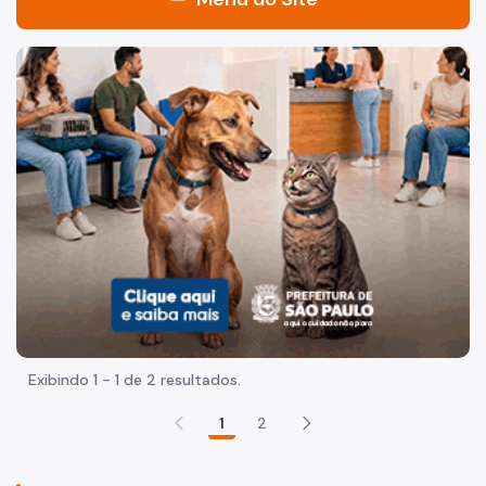
Acesso à Informação
Imagem de um cachorro caramelo e uma gata rajada, olha
Participação Social
Quadro de Serviços
Acesso à Proteção de Dados Pessoais
Organização
Quem é quem
Coordenadorias de Saúde
Supervisões de Saúde
Exibindo 1 - 1 de 2 resultados.
Estabelecimentos e Serviços de Saúde
1
2
Missão, Visão e Valores
Agenda do Secretário