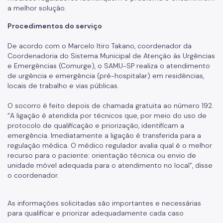
Manuais de Identidade Visual
a melhor solução.
Notícias
Procedimentos do serviço
Ouvidoria
De acordo com o Marcelo Itiro Takano, coordenador da
Coordenadoria do Sistema Municipal de Atenção às Urgências
Proteção de Dados e Privacidade
e Emergências (Comurge), o SAMU-SP realiza o atendimento
de urgência e emergência (pré-hospitalar) em residências,
SAMU 192
locais de trabalho e vias públicas.
Tecnologia da Informação e Comunicação
O socorro é feito depois de chamada gratuita ao número 192.
“A ligação é atendida por técnicos que, por meio do uso de
Vigilância em Saúde
protocolo de qualificação e priorização, identificam a
emergência. Imediatamente a ligação é transferida para a
regulação médica. O médico regulador avalia qual é o melhor
recurso para o paciente: orientação técnica ou envio de
unidade móvel adequada para o atendimento no local”, disse
o coordenador.
As informações solicitadas são importantes e necessárias
para qualificar e priorizar adequadamente cada caso