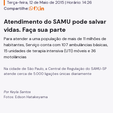
Terça-feira, 12 de Maio de 2015 | Horário: 14:26
Assessoria de Comunicação - Ascom
Compartilhe:
Assessoria de Planejamento – Asplan
Atendimento do SAMU pode salvar
Assessoria Parlamentar
vidas. Faça sua parte
Atenção Básica
Para atender a uma população de mais de 11 milhões de
habitantes, Serviço conta com 107 ambulâncias básicas,
Atenção Especializada
15 unidades de terapia intensiva (UTI) móveis e 36
Atenção Hospitalar
motolâncias
Atenção Integral às Pessoas em Situação de Acumulação
Na cidade de São Paulo, a Central de Regulação do SAMU-SP
atende cerca de 5.000 ligações únicas diariamente
Biblioteca de Saúde
Cadastro Nacional de Estabelecimento de Saúde (CNES)
Por Keyla Santos
Comitê de Ética em Pesquisa com Seres Humanos
Fotos: Edson Hatakeyama
Conselho Municipal de Saúde
Coordenadoria de Controle Interno