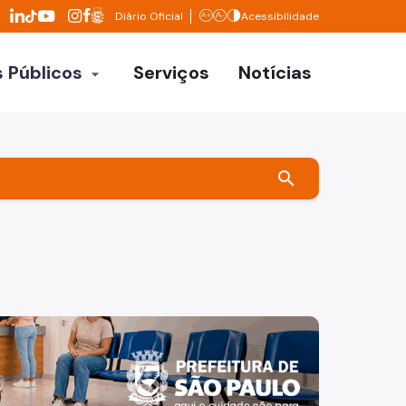
Divisor de redes sociais
Diário Oficial
Acessibilidade
LinkedIn da Prefeitura de São Paulo
Facebook da Prefeitura de São Paulo
Aumentar texto
Diminuir texto
Contrastar
TikTok da Prefeitura de São Paulo
YouTube da Prefeitura de São Paulo
X da Prefeitura de São Paulo
Instagram da Prefeitura de São Paulo
 Públicos
Serviços
Notícias
arrow_drop_down
etarias
os órgãos
search
refeituras
a câmera . Os dizeres: EM SÃO PAULO, O CUIDADO É PARA A 