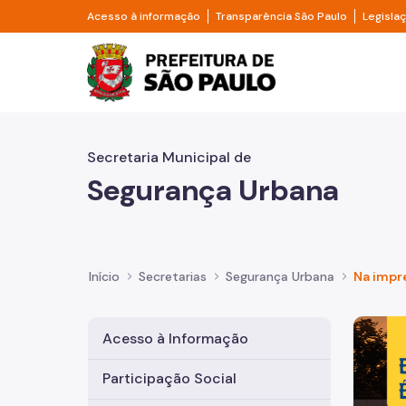
Pular para o Conteúdo principal
Divisor de acesso à informação
Divisor d
Acesso à informação
Transparência São Paulo
Legisla
Prefeitura de São Pa
Secretaria Municipal de
Segurança Urbana
Início
Secretarias
Segurança Urbana
Na impr
Imagem 
Acesso à Informação
Participação Social