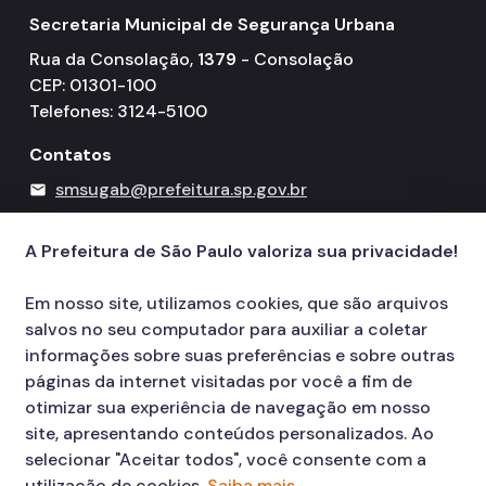
Secretaria Municipal de Segurança Urbana
Rua da Consolação,
1379
- Consolação
CEP: 01301-100
Telefones: 3124-5100
Contatos
smsugab@prefeitura.sp.gov.br
mail
156
call
A Prefeitura de São Paulo valoriza sua privacidade!
Em nosso site, utilizamos cookies, que são arquivos
salvos no seu computador para auxiliar a coletar
informações sobre suas preferências e sobre outras
páginas da internet visitadas por você a fim de
otimizar sua experiência de navegação em nosso
site, apresentando conteúdos personalizados. Ao
selecionar "Aceitar todos", você consente com a
utilização de cookies.
Saiba mais