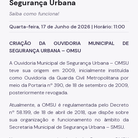
Segurança Urbana
Defesa Civil Municipal
Saiba como funciona!
Juntas do Serviço Militar
Quarta-feira, 17 de Junho de 2026 | Horário: 11:00
Ouvidoria Municipal de Segurança Urbana
Legislação
CRIAÇÃO DA OUVIDORIA MUNICIPAL DE
SEGURANÇA URBANA – OMSU
Atas de RP
A Ouvidoria Municipal de Segurança Urbana – OMSU
Imprensa
teve sua origem em 2009, inicialmente instituída
como Ouvidoria da Guarda Civil Metropolitana por
meio da Portaria nº 390, de 18 de setembro de 2009,
posteriormente revogada.
Atualmente, a OMSU é regulamentada pelo Decreto
nº 58.199, de 18 de abril de 2018, que dispõe sobre
sua organização e funcionamento no âmbito da
Secretaria Municipal de Segurança Urbana – SMSU.