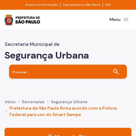
Divisor de acesso à informação
Divisor de transpa
Pular para o Conteúdo principal
Acesso à informação
Transparência São Paulo
156
Prefeitura de São Paulo
menu
Menu
Secretaria Municipal de
Segurança Urbana
search
Início
Secretarias
Segurança Urbana
Prefeitura de São Paulo firma acordo com a Polícia
Federal para uso do Smart Sampa