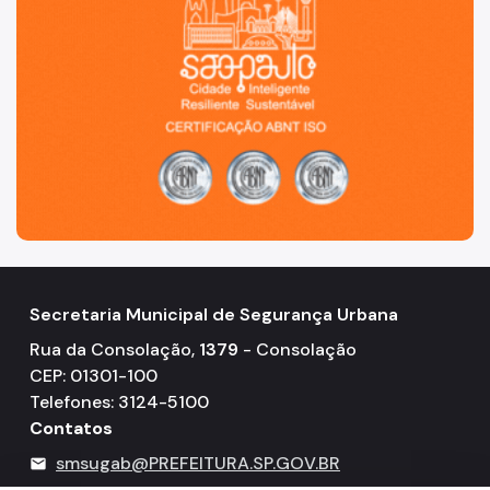
Secretaria Municipal de Segurança Urbana
Rua da Consolação,
1379
- Consolação
CEP: 01301-100
Telefones: 3124-5100
Contatos
smsugab@PREFEITURA.SP.GOV.BR
mail