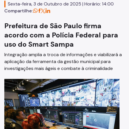
Sexta-feira, 3 de Outubro de 2025 | Horário: 14:00
Defesa Civil Municipal
Compartilhe:
Juntas do Serviço Militar
Prefeitura de São Paulo firma
Ouvidoria Municipal de Segurança Urbana
acordo com a Polícia Federal para
uso do Smart Sampa
Legislação
Integração amplia a troca de informações e viabilizará a
Atas de RP
aplicação da ferramenta da gestão municipal para
Imprensa
investigações mais ágeis e combate à criminalidade