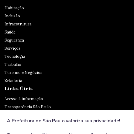
Habitação
Inclusão
Infraestrutura
Saúde
Segurança
Serviços
Tecnologia
Trabalho
Turismo e Negócios
Zeladoria
Links Úteis
Acesso à informação
Transparência São Paulo
Legislação
A Prefeitura de São Paulo valoriza sua privacidade!
Ouvidoria
SP 156