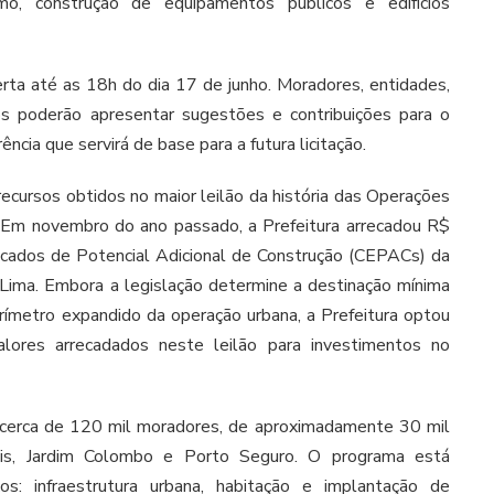
ismo, construção de equipamentos públicos e edifícios
rta até as 18h do dia 17 de junho. Moradores, entidades,
os poderão apresentar sugestões e contribuições para o
cia que servirá de base para a futura licitação.
ecursos obtidos no maior leilão da história das Operações
. Em novembro do ano passado, a Prefeitura arrecadou R$
icados de Potencial Adicional de Construção (CEPACs) da
Lima. Embora a legislação determine a destinação mínima
rímetro expandido da operação urbana, a Prefeitura optou
valores arrecadados neste leilão para investimentos no
te cerca de 120 mil moradores, de aproximadamente 30 mil
lis, Jardim Colombo e Porto Seguro. O programa está
s: infraestrutura urbana, habitação e implantação de