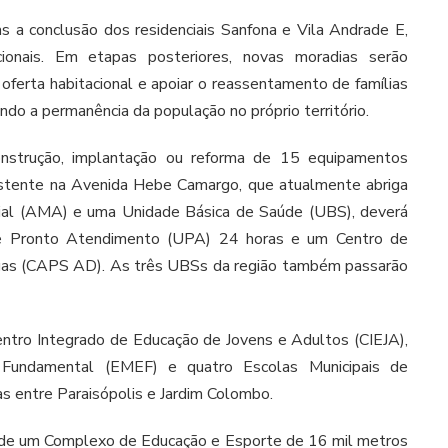
as a conclusão dos residenciais Sanfona e Vila Andrade E,
cionais. Em etapas posteriores, novas moradias serão
 oferta habitacional e apoiar o reassentamento de famílias
ando a permanência da população no próprio território.
nstrução, implantação ou reforma de 15 equipamentos
istente na Avenida Hebe Camargo, que atualmente abriga
ial (AMA) e uma Unidade Básica de Saúde (UBS), deverá
e Pronto Atendimento (UPA) 24 horas e um Centro de
ogas (CAPS AD). As três UBSs da região também passarão
ntro Integrado de Educação de Jovens e Adultos (CIEJA),
 Fundamental (EMEF) e quatro Escolas Municipais de
das entre Paraisópolis e Jardim Colombo.
ão de um Complexo de Educação e Esporte de 16 mil metros