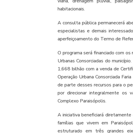
viária, drenagem pluvial, paisag
habitacionais.
A consulta pública permanecerá abe
especialistas e demais interessad
aperfeiçoamento do Termo de Referên
O programa será financiado com os r
Urbanas Consorciadas do município
1,668 bilhão com a venda de Certif
Operação Urbana Consorciada Faria 
de parte desses recursos para o pe
por direcionar integralmente os 
Complexo Paraisópolis.
A iniciativa beneficiará diretamen
famílias que vivem em Paraisópo
estruturado em três grandes eixo