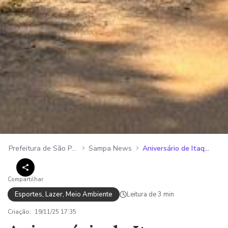
Prefeitura de São Paulo
Sampa News
Aniversário de Itaquera antecipa neste domingo comemorações de Natal com Castelo Rá-Tim-Bum, Papai Noel de helicóptero e shows de Péricles e Iza
Compartilhar
Esportes, Lazer, Meio Ambiente
Leitura de 3 min
Criação:
19/11/25 17:35