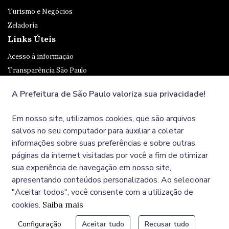
Turismo e Negócios
Zeladoria
Links Úteis
Acesso à informação
Transparência São Paulo
Legislação
A Prefeitura de São Paulo valoriza sua privacidade!
Ouvidoria
SP 156
Em nosso site, utilizamos cookies, que são arquivos
Diário Oficial
salvos no seu computador para auxiliar a coletar
informações sobre suas preferências e sobre outras
páginas da internet visitadas por você a fim de otimizar
Redes Sociais
sua experiência de navegação em nosso site,
apresentando conteúdos personalizados. Ao selecionar
"Aceitar todos", você consente com a utilização de
cookies.
Saiba mais
© COPYRIGHT 2025, Prefeitura Municipal de São Paulo,
Configuração
Aceitar tudo
Recusar tudo