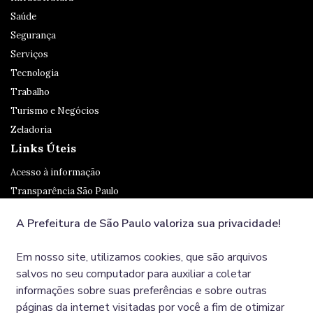
Saúde
Segurança
Serviços
Tecnologia
Trabalho
Turismo e Negócios
Zeladoria
Links Úteis
Acesso à informação
Transparência São Paulo
Legislação
A Prefeitura de São Paulo valoriza sua privacidade!
Ouvidoria
SP 156
Em nosso site, utilizamos cookies, que são arquivos
Diário Oficial
salvos no seu computador para auxiliar a coletar
informações sobre suas preferências e sobre outras
páginas da internet visitadas por você a fim de otimizar