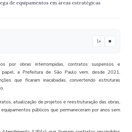
trega de equipamentos em áreas estratégicas
1x
 por obras interrompidas, contratos suspensos e
 papel, a Prefeitura de São Paulo vem, desde 2021,
nções que ficaram inacabadas, convertendo estruturas
o.
atos, atualização de projetos e reestruturação das obras,
de equipamentos públicos que permaneceram por anos sem
o Atendimento (UPAs) que tiveram contratos rescindidos