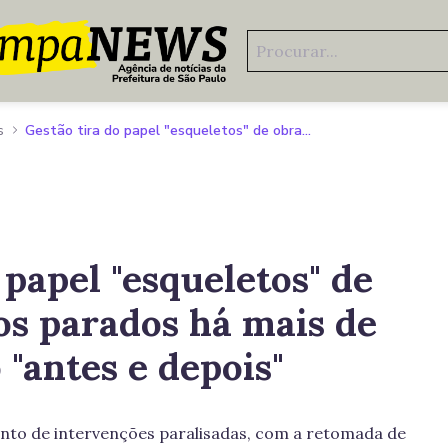
s
Gestão tira do papel "esqueletos" de obras e projetos parados há mais de 10 anos. Veja o "antes e depois"
 papel "esqueletos" de
os parados há mais de
 "antes e depois"
nto de intervenções paralisadas, com a retomada de