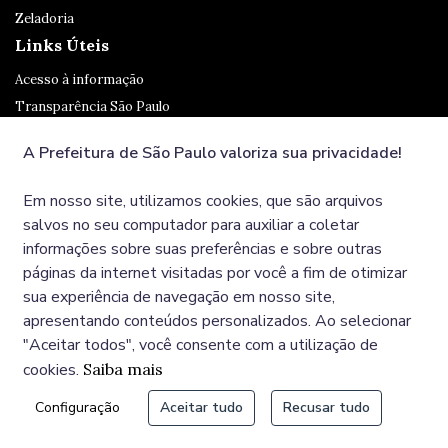
Zeladoria
Links Úteis
Acesso à informação
Transparência São Paulo
Legislação
A Prefeitura de São Paulo valoriza sua privacidade!
Ouvidoria
SP 156
Em nosso site, utilizamos cookies, que são arquivos
Diário Oficial
salvos no seu computador para auxiliar a coletar
informações sobre suas preferências e sobre outras
páginas da internet visitadas por você a fim de otimizar
Redes Sociais
sua experiência de navegação em nosso site,
apresentando conteúdos personalizados. Ao selecionar
"Aceitar todos", você consente com a utilização de
cookies.
Saiba mais
© COPYRIGHT 2025, Prefeitura Municipal de São Paulo,
Configuração
Aceitar tudo
Recusar tudo
Viaduto do Chá, 15 - Centro - CEP: 01002-020