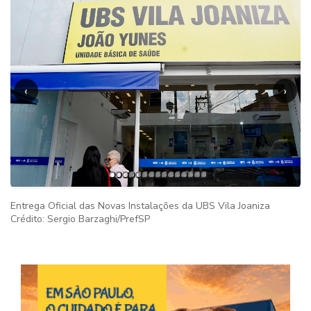
‹
›
Entrega Oficial das Novas Instalações da UBS Vila Joaniza
Crédito: Sergio Barzaghi/PrefSP
Imag