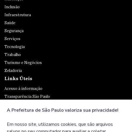
Inclusão
Infraestrutura
Saúde
Segurança
Serviços
Tecnologia
Trabalho
Turismo e Negócios
Zeladoria
Links Úteis
Acesso à informação
Transparência São Paulo
Legislação
A Prefeitura de São Paulo valoriza sua privacidade!
Ouvidoria
SP 156
Em nosso site, utilizamos cookies, que são arquivos
Diário Oficial
salvos no seu computador para auxiliar a coletar