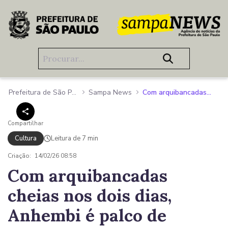
Pular para o Conteúdo principal
Prefeitura de São Paulo
Sampa News
Com arquibancadas cheias nos dois dias, Anhembi é palco de espetáculos de luz, cores e emoção
Compartilhar
Cultura
Leitura de 7 min
Criação:
14/02/26 08:58
Com arquibancadas
cheias nos dois dias,
Anhembi é palco de