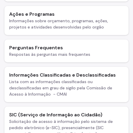
Projetos Urbanos
Ações e Programas
Informações Ambientais
Informações sobre orçamento, programas, ações,
projetos e atividades desenvolvidas pelo orgão
Licenciamento Ambiental
Licenciamento Ambiental Industrial
Perguntas Frequentes
Respostas às perguntas mais frequentes
Licenciamento Ambiental Não-Industrial
Heliponto
Informações Classificadas e Desclassificadas
Áreas Contaminadas
Lista com as informações classificadas ou
desclassificadas em grau de sigilo pela Comissão de
Estudos Ambientais
Acesso à Informação - CMAI
Produtos Perigosos
TCA - Termo de Compromisso Ambiental
SIC (Serviço de Informação ao Cidadão)
Solicitação de acesso à informação pelo sistema de
Motogeradores
pedido eletrônico (e-SIC), presencialmente (SIC