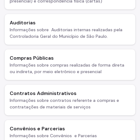
presencial) e correspondência física (cartas)
IPVA
Fiscalização Ambiental
Auditorias
Defesa e Valorização Ambiental
Informações sobre Auditorias internas realizadas pela
Controladoria Geral do Município de São Paulo.
TAC - Termo de Ajustamento de Conduta
Mudanças Climáticas
Compras Públicas
Informações sobre compras realizadas de forma direta
Comitê do Clima
ou indireta, por meio eletrônico e presencial
Inventário de GEE
Plano de Ação Climática
Contratos Administrativos
Informações sobre contratos referente a compras e
COMFROTA-SP
contratações de materiais de serviços
Planos
Mata Atlântica
Convênios e Parcerias
Informações sobre Convênios e Parcerias
Arborização Urbana