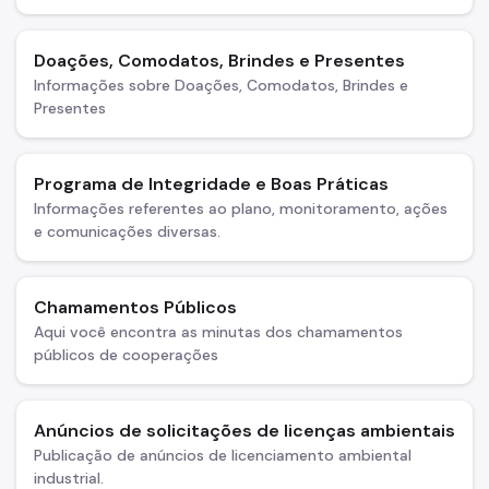
Áreas Protegidas, Áreas Verdes e Espaços Livres
Doações, Comodatos, Brindes e Presentes
Plano de Ação Climática
Informações sobre Doações, Comodatos, Brindes e
Presentes
Serviços Ambientais
Educação Ambiental
Programa de Integridade e Boas Práticas
Programas
Informações referentes ao plano, monitoramento, ações
e comunicações diversas.
Município VerdeAzul
Resíduos Sólidos
Chamamentos Públicos
Aqui você encontra as minutas dos chamamentos
Legislação
públicos de cooperações
Biblioteca
Ouvidoria Geral
Anúncios de solicitações de licenças ambientais
Publicação de anúncios de licenciamento ambiental
industrial.