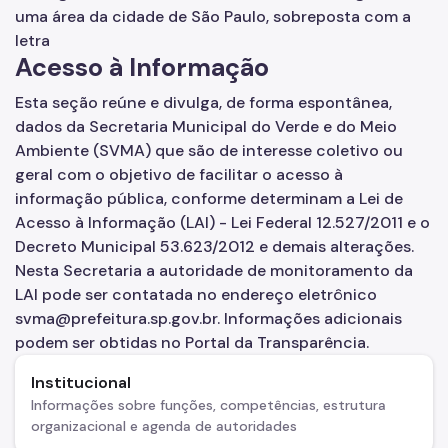
Herbário Municipal
Parques Urbanos
Acesso à Informação
Parques Concessionados
Esta seção reúne e divulga, de forma espontânea,
Unidades de Conservação
dados da Secretaria Municipal do Verde e do Meio
Ambiente (SVMA) que são de interesse coletivo ou
Trilha Interparques
geral com o objetivo de facilitar o acesso à
informação pública, conforme determinam a Lei de
Viveiros Municipais
Acesso à Informação (LAI) - Lei Federal 12.527/2011 e o
Educação Ambiental UMAPAZ
Decreto Municipal 53.623/2012 e demais alterações.
Nesta Secretaria a autoridade de monitoramento da
Programação
LAI pode ser contatada no endereço eletrônico
svma@prefeitura.sp.gov.br. Informações adicionais
Planetários
podem ser obtidas no Portal da Transparência.
Planejamento Ambiental
Institucional
Patrimônio Ambiental
Informações sobre funções, competências, estrutura
organizacional e agenda de autoridades
Biosampa