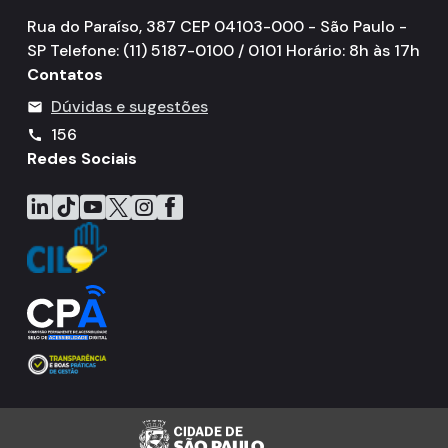
Rua do Paraíso, 387 CEP 04103-000 - São Paulo -
SP Telefone: (11) 5187-0100 / 0101 Horário: 8h às 17h
Contatos
Dúvidas e sugestões
mail
156
call
Redes Sociais
Icone do LinkedIn
Icone do TikTok
Icone do YouTube
Icone do X
Icone do Instagram
Icone do Facebook