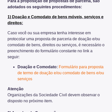
Para a proposição de propostas de parceria, são
adotados os seguintes procedimentos:
Projetos Urbanos
Informações Ambientais
1) Doação e Comodato de bens móveis, serviços e
direitos:
Licenciamento Ambiental
Caso você ou sua empresa tenha interesse em
Licenciamento Ambiental Industrial
protocolar uma proposta de parceria de doação e/ou
comodato de bens, direitos ou serviços, é necessário o
Licenciamento Ambiental Não-Industrial
preenchimento do formulário constante no link a
Heliponto
seguir:
Áreas Contaminadas
Doação e Comodato
:
Formulário para proposta
de termo de doação e/ou comodato de bens e/ou
Estudos Ambientais
serviços
Produtos Perigosos
Atenção
TCA - Termo de Compromisso Ambiental
Organizações da Sociedade Civil devem observar o
disposto no próximo item.
Motogeradores