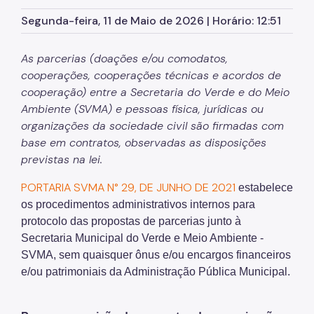
Herbário Municipal
Segunda-feira, 11 de Maio de 2026 | Horário: 12:51
Parques Urbanos
As parcerias (doações e/ou comodatos,
Parques Concessionados
cooperações, cooperações técnicas e acordos de
Unidades de Conservação
cooperação) entre a Secretaria do Verde e do Meio
Ambiente (SVMA) e pessoas física, jurídicas ou
Trilha Interparques
organizações da sociedade civil são firmadas com
Viveiros Municipais
base em contratos, observadas as disposições
previstas na lei.
Educação Ambiental UMAPAZ
PORTARIA SVMA N° 29, DE JUNHO DE 2021
estabelece
Programação
os procedimentos administrativos internos para
protocolo das propostas de parcerias junto à
Planetários
Secretaria Municipal do Verde e Meio Ambiente -
Planejamento Ambiental
SVMA, sem quaisquer ônus e/ou encargos financeiros
e/ou patrimoniais da Administração Pública Municipal.
Patrimônio Ambiental
Biosampa