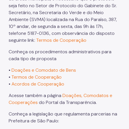
seja feito no Setor de Protocolo do Gabinete do Sr.
Áreas Protegidas, Áreas Verdes e Espaços Livres
Secretário, na Secretaria do Verde e do Meio
Ambiente (SVMA) localizada na Rua do Paraíso, 387,
Plano de Ação Climática
10º andar, de segunda a sexta, das 9h às 17h,
Serviços Ambientais
telefone 5187-0136., com observância do disposto
seguinte link:
Termos de Cooperação
Educação Ambiental
Conheça os procedimentos administrativos para
Programas
cada tipo de proposta
Município VerdeAzul
•
Doações e Comodato de Bens
•
Termos de Cooperação
Resíduos Sólidos
•
Acordos de Cooperação
Legislação
Acesse também a página
Doações, Comodatos e
Biblioteca
Cooperações
do Portal da Transparência.
Ouvidoria Geral
Conheça a legislação que regulamenta parcerias na
Prefeitura de São Paulo: