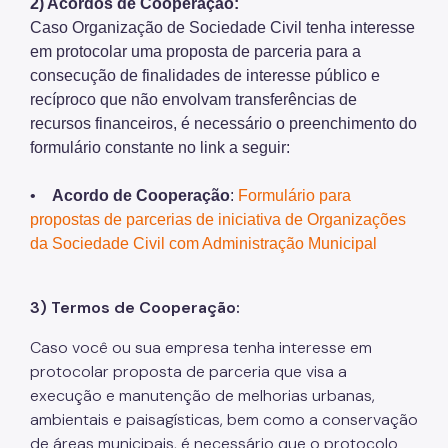
2) Acordos de Cooperação:
IPVA
Caso Organização de Sociedade Civil tenha interesse
Fiscalização Ambiental
em protocolar uma proposta de parceria para a
consecução de finalidades de interesse público e
Defesa e Valorização Ambiental
recíproco que não envolvam transferências de
recursos financeiros, é necessário o preenchimento do
TAC - Termo de Ajustamento de Conduta
formulário constante no link a seguir:
Mudanças Climáticas
•
Acordo de Cooperação
:
Formulário para
Comitê do Clima
propostas de parcerias de iniciativa de Organizações
da Sociedade Civil com Administração Municipal
Inventário de GEE
Plano de Ação Climática
3) Termos de Cooperação:
COMFROTA-SP
Caso você ou sua empresa tenha interesse em
Planos
protocolar proposta de parceria que visa a
execução e manutenção de melhorias urbanas,
Mata Atlântica
ambientais e paisagísticas, bem como a conservação
de áreas municipais, é necessário que o protocolo
Arborização Urbana