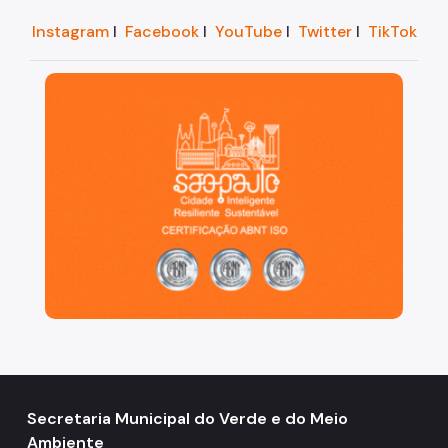
Instagram
I
Facebook
I
YouTube
I
Twitter
I
TikTok
São Paulo, cidade inteligente, resiliente e sustentáve
Secretaria Municipal do Verde e do Meio
Ambiente