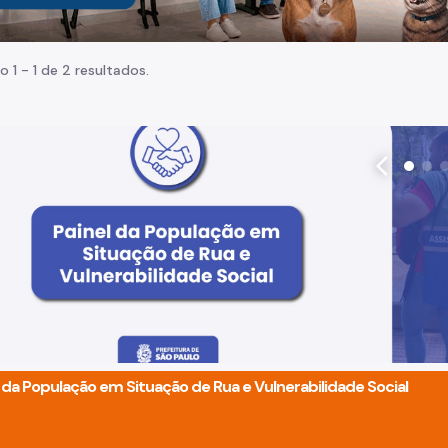
o 1 - 1 de 2 resultados.
arrow_back_ios
l da População em Situação de Rua e Vulnerabilidade Social