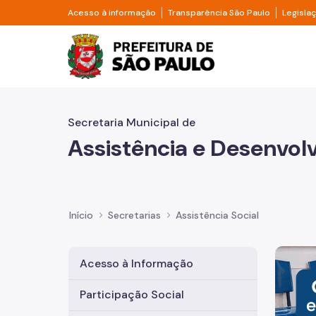
Pular para o Conteúdo principal
Divisor de acesso à informação
Divisor d
Acesso à informação
Transparência São Paulo
Legisla
Prefeitura de São Pa
Secretaria Municipal de
Assistência e Desenvol
Início
Secretarias
Assistência Social
Imagem 
Acesso à Informação
Participação Social