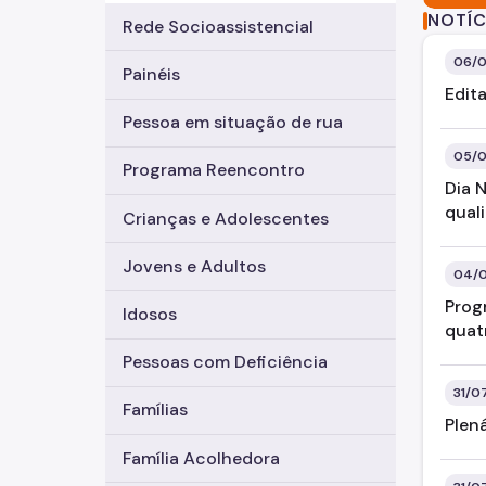
NOTÍC
Rede Socioassistencial
06/0
Painéis
Edit
Pessoa em situação de rua
05/0
Programa Reencontro
Dia 
qual
Crianças e Adolescentes
Jovens e Adultos
04/0
Prog
Idosos
quat
Pessoas com Deficiência
31/0
Famílias
Plen
Família Acolhedora